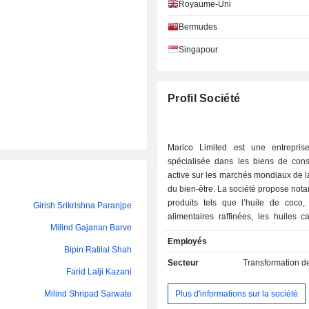
Anand Thirumalachar Kripalu
Royaume-Uni
Kanwar Bir Singh Anand
Bermudes
Girish Srikrishna Paranjpe
Singapour
Asheesh Kumar Sharma
Profil Société
Ananth Sankaranarayanan
Aditya Singh
Marico Limited est une entrepris
Apurva Purohit
spécialisée dans les biens de con
active sur les marchés mondiaux de l
Milind Shripad Sarwate
du bien-être. La société propose no
Rahul Gama
produits tels que l’huile de coco, 
Girish Srikrishna Paranjpe
alimentaires raffinées, les huiles ca
Anand Thirumalachar Kripalu
Milind Gajanan Barve
valeur ajoutée, les après-shamp
Employés
rinçage, les produits de soins pour
Bipin Ratilal Shah
Milind Shripad Sarwate
les aliments emballés. Son porte
Secteur
Transformation d
Farid Lalji Kazani
produits répond à un large éventail
Bhaskar Puttige Bhat
et de préférences des consommateu
Plus d'informations sur la société
Milind Shripad Sarwate
des soins et du coiffage des ch
Jitendra Ananda Mahajan