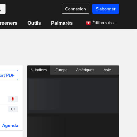
Connexion
S'abonner
reeners
Outils
Palmarès
Édition suisse
Indices
Europe
Amériques
Asie
ort PDF
CI
Agenda
Secteur
Dérivés
Fonds et ETFs