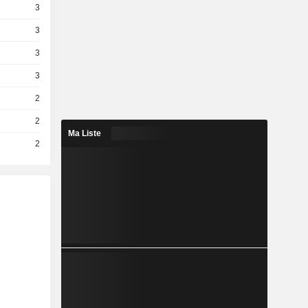
3
3
3
3
2
2
Ma Liste
2