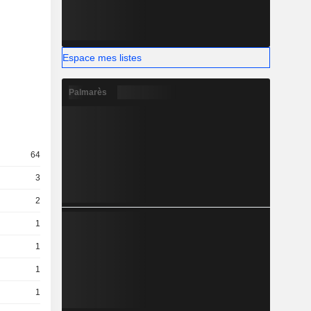
Espace mes listes
Palmarès
64
3
2
1
1
1
1