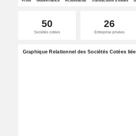
Profil
Gouvernance
Actionnariat
Transactions d'initiés
G
50
26
Sociétés cotées
Entreprise privées
Graphique Relationnel des Sociétés Cotées liée