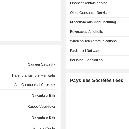
Finance/Rental/Leasing
Other Consumer Services
Miscellaneous Manufacturing
Beverages: Alcoholic
Wireless Telecommunications
Packaged Software
Industrial Specialties
Sameer Satpathy
Rajendra Kishore Mariwala
Pays des Sociétés liées
Atul Champaklal Choksey
Nayantara Bali
Rajeev Vasudeva
Nayantara Bali
Saugata Gupta