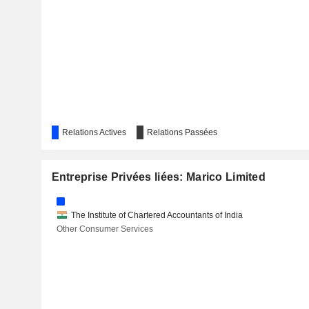
AXIS BANK LIMITED
SUNDROP BRANDS LIMITED
BIRLASOFT LIMITED
BAJAJ CONSUMER CARE LIMITED
Relations Actives
Relations Passées
NAVIN FLUORINE INTERNATIONAL LIMITED
Entreprise Privées liées: Marico Limited
CEAT LIMITED
The Institute of Chartered Accountants of India
UNITED BREWERIES LIMITED
Other Consumer Services
MAHINDRA & MAHINDRA FINANCIAL SERVICES LIMITED
KANSAI NEROLAC PAINTS LIMITED
UNITED SPIRITS LIMITED