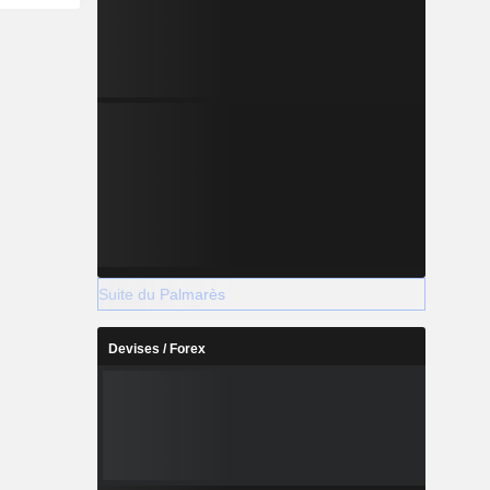
rcement du
 saines. La
es produits
e, Saffola,
Parachute
Pure Sense,
eardo, Just
rtefeuille
té comprend
 Parachute
Purite de
lack Chic,
 IsoPlus.
Suite du Palmarès
Devises / Forex