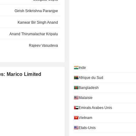
Girish Srikrishna Paranjpe
Kanwar Bir Singh Anand
Anand Thirumalachar Kripalu
Rajeev Vasudeva
Kanwar Bir Singh Anand
Inde
Nayantara Bali
es: Marico Limited
Afrique du Sud
Nikhil Khattau Nirvan
Bangladesh
Harsh Charandas Mariwala
Malaisie
Girish Srikrishna Paranjpe
Emirats Arabes Unis
Rajendra Kishore Mariwala
Vietnam
Roopak Chaturvedi
Etats-Unis