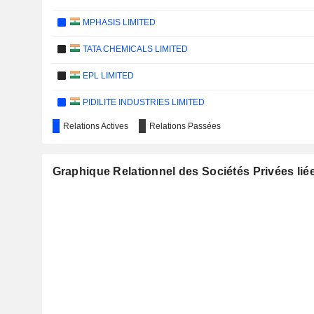
MPHASIS LIMITED
TATA CHEMICALS LIMITED
EPL LIMITED
PIDILITE INDUSTRIES LIMITED
Relations Actives
Relations Passées
BHARAT FORGE LIMITED
TORRENT PHARMACEUTICALS LIMITED
Graphique Relationnel des Sociétés Privées lié
THERMAX LIMITED
CRISIL LIMITED
SUDARSHAN CHEMICAL INDUSTRIES LIMITED
JAGATJIT INDUSTRIES LIMITED
LUPIN LIMITED