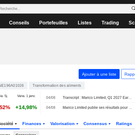
Conseils
Portefeuilles
Listes
Trading
Sc
Ajouter à une liste
Rapp
INE196A01026
Transformation des aliments
ia. 5j.
Varia. 1 janv.
04/08
Transcript : Marico Limited, Q1 2027 Earnings Call, Aug 04, 2026
,52%
+14,98%
04/08
Marico Limited publie ses résultats pour le premier trimestre clos le 30 juin 2026
Société
Finances
Valorisation
Consensus
Ratings