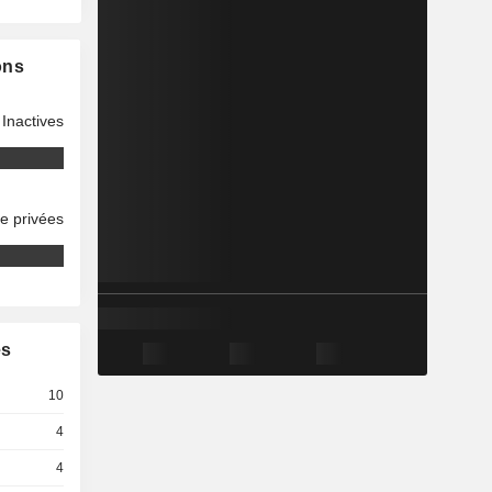
ons
Inactives
se privées
es
10
4
4