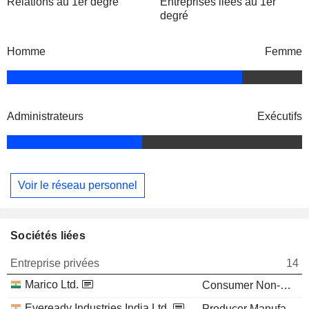
Relations au 1er degré
Entreprises liées au 1er
degré
Homme
Femme
Administrateurs
Exécutifs
Voir le réseau personnel
Sociétés liées
Entreprise privées
14
Marico Ltd.
Consumer Non-Durables
Eveready Industries India Ltd.
Producer Manufacturing