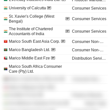
University of Calcutta
Consumer Services
St. Xavier's College (West
Consumer Services
Bengal)
The Institute of Chartered
Consumer Services
Accountants of India
Marico South East Asia Corp.
Consumer Non-Durables
Marico Bangladesh Ltd.
Consumer Non-Durables
Marico Middle East Fze
Distribution Services
Marico South Africa Consumer
Care (Pty) Ltd.
Marico South Africa (Pty) Ltd.
Consumer Non-Durables
Marico Malaysia Sdn. Bhd.
Duroflex Pvt Ltd.
Producer Manufacturing
Hw Wellness Solutions Pvt Ltd.
Retail Trade