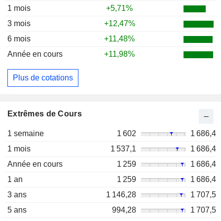
1 mois
+5,71%
3 mois
+12,47%
6 mois
+11,48%
Année en cours
+11,98%
Plus de cotations
Extrêmes de Cours
1 semaine
1 602
1 686,4
1 mois
1 537,1
1 686,4
Année en cours
1 259
1 686,4
1 an
1 259
1 686,4
3 ans
1 146,28
1 707,5
5 ans
994,28
1 707,5