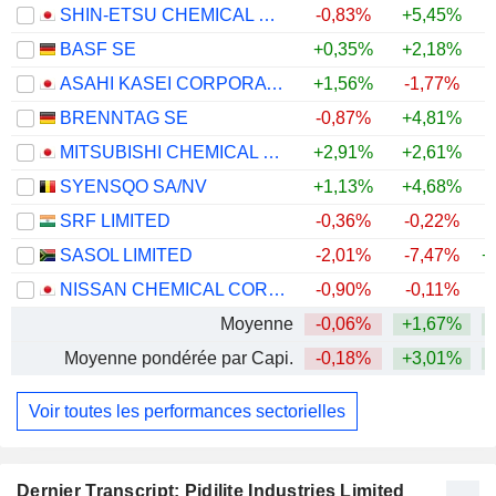
SHIN-ETSU CHEMICAL CO., LTD.
-0,83%
+5,45%
+
BASF SE
+0,35%
+2,18%
+
ASAHI KASEI CORPORATION
+1,56%
-1,77%
+
BRENNTAG SE
-0,87%
+4,81%
+
MITSUBISHI CHEMICAL GROUP CORPORATION
+2,91%
+2,61%
+
SYENSQO SA/NV
+1,13%
+4,68%
SRF LIMITED
-0,36%
-0,22%
SASOL LIMITED
-2,01%
-7,47%
+
NISSAN CHEMICAL CORPORATION
-0,90%
-0,11%
+
Moyenne
-0,06%
+1,67%
+
Moyenne pondérée par Capi.
-0,18%
+3,01%
+
Voir toutes les performances sectorielles
Dernier Transcript: Pidilite Industries Limited