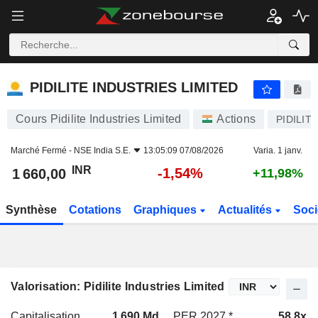
PIDILITE INDUSTRIES LIMITED
1 660,00
₹
-1,54%
PIDILITE INDUSTRIES LIMITED
Cours Pidilite Industries Limited
Actions
PIDILIT
Marché Fermé -
NSE India S.E.
13:05:09 07/08/2026
Varia. 1 janv.
INR
-1,54%
1 660,00
+11,98%
Synthèse
Cotations
Graphiques
Actualités
Soci
Valorisation: Pidilite Industries Limited
Capitalisation
1 690 Md
PER 2027 *
58,8x