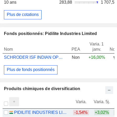
10 ans
283,88
1 707,5
Plus de cotations
Fonds positionnés: Pidilite Industries Limited
Varia. 1
Nom
PEA
janv.
Not
SCHRODER ISF INDIAN OPPORTS I ACC USD
Non
+16,00%
Plus de fonds positionnés
Produits chimiques de diversification
Varia.
Varia. 5j.
PIDILITE INDUSTRIES LIMITED
-1,54%
+3,02%