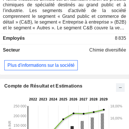
chimiques de spécialité destinés au grand public et à
l'industrie. Les segments d'activité de la société
comprennent le segment « Grand public et commerce de
détail » (C&B), le segment « Entreprise à entreprise » (B2B)
et le segment « Autres ». Le segment C&B couvre la vente
de produits destinés principalement aux consommateurs
Employés
8 835
finaux, à savoir les utilisateurs particuliers tels que les
menuisiers, les peintres, les plombiers, les mécaniciens, les
Secteur
Chimie diversifiée
ménages, les étudiants et les bureaux, entre autres. Les
produits de la société comprennent des adhésifs, des
mastics, des matériaux pour les arts et l'artisanat et autres,
Plus d'informations sur la société
ainsi que des produits chimiques pour la construction et la
peinture. Le segment B2B comprend des produits industriels
tels que des adhésifs, des résines synthétiques, des
pigments organiques, des préparations pigmentaires, des
Compte de Résultat et Estimations
produits chimiques pour la construction (projets) et des
tensioactifs, entre autres. Il s'adresse à divers secteurs, tels
que l'emballage, le textile, la menuiserie, les encres
d'imprimerie, le papier et le cuir, entre autres.