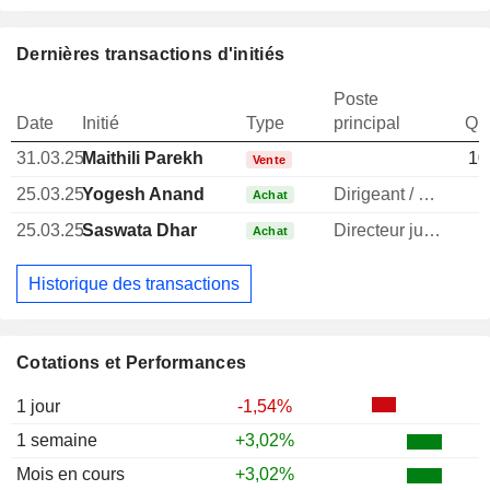
Dernières transactions d'initiés
Poste
Date
Initié
Type
principal
Qua
31.03.25
Maithili Parekh
10
Vente
25.03.25
Yogesh Anand
Dirigeant / cadre principal
Achat
25.03.25
Saswata Dhar
Directeur juridique
Achat
Historique des transactions
Cotations et Performances
1 jour
-1,54%
1 semaine
+3,02%
Mois en cours
+3,02%