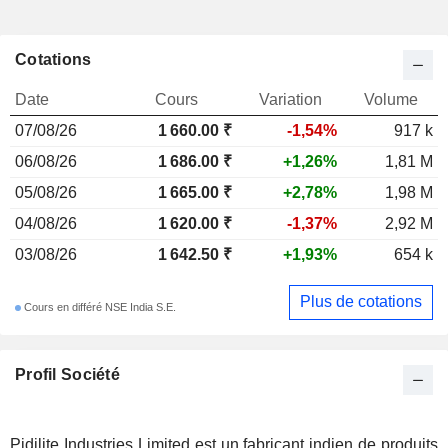
Cotations
Date
Cours
Variation
Volume
07/08/26
1 660.00 ₹
-1,54%
917 k
06/08/26
1 686.00 ₹
+1,26%
1,81 M
05/08/26
1 665.00 ₹
+2,78%
1,98 M
04/08/26
1 620.00 ₹
-1,37%
2,92 M
03/08/26
1 642.50 ₹
+1,93%
654 k
Plus de cotations
Cours en différé NSE India S.E.
Profil Société
Pidilite Industries Limited est un fabricant indien de produits