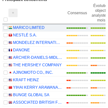
Évolutio
objectif
Consensus
analystes
mois
MARICO LIMITED
NESTLÉ S.A.
MONDELEZ INTERNATIONAL, INC.
DANONE
ARCHER-DANIELS-MIDLAND COMPANY
THE HERSHEY COMPANY
AJINOMOTO CO., INC.
KRAFT HEINZ
YIHAI KERRY ARAWANA HOLDINGS CO., LTD
BUNGE GLOBAL SA
ASSOCIATED BRITISH FOODS PLC