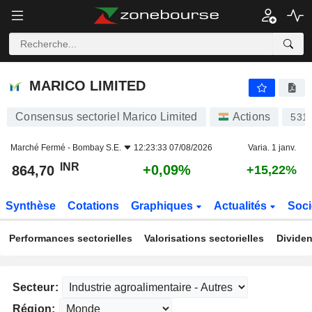
MARICO LIMITED
864,70
₹
+0,09%
MARICO LIMITED
Consensus sectoriel Marico Limited
Actions
531
Marché Fermé -
Bombay S.E.
12:23:33 07/08/2026
Varia. 1 janv.
INR
+0,09%
864,70
+15,22%
Synthèse
Cotations
Graphiques
Actualités
Soci
Performances sectorielles
Valorisations sectorielles
Dividen
Secteur:
Région: