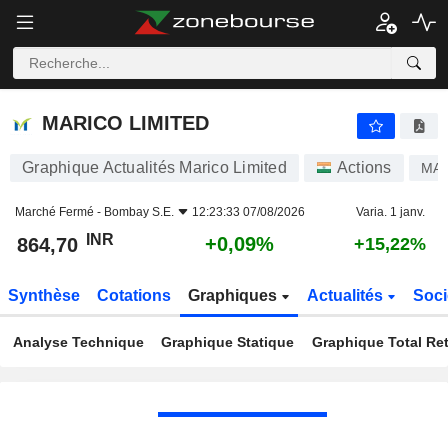
MARICO LIMITED
864,70
₹
+0,09%
MARICO LIMITED
Graphique Actualités Marico Limited
Actions
MA
Marché Fermé -
Bombay S.E.
12:23:33 07/08/2026
Varia. 1 janv.
INR
+0,09%
864,70
+15,22%
Synthèse
Cotations
Graphiques
Actualités
Soci
Analyse Technique
Graphique Statique
Graphique Total Re