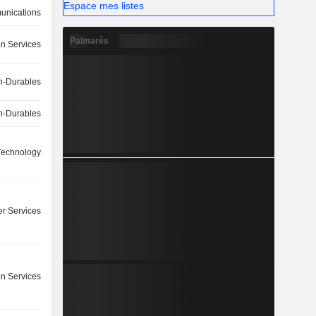
Espace mes listes
nications
Palmarès
on Services
-Durables
-Durables
Technology
r Services
on Services