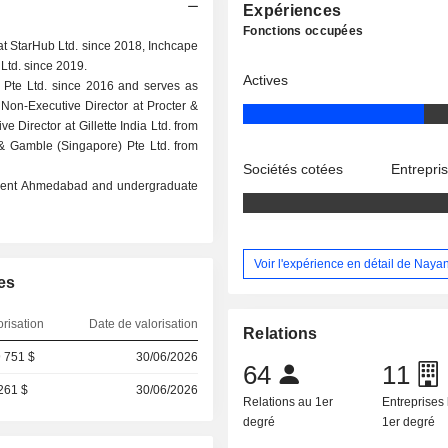
Expériences
Fonctions occupées
at StarHub Ltd. since 2018, Inchcape
Ltd. since 2019.
Actives
 Pte Ltd. since 2016 and serves as
 Non-Executive Director at Procter &
Director at Gillette India Ltd. from
& Gamble (Singapore) Pte Ltd. from
Sociétés cotées
Entrepri
gement Ahmedabad and undergraduate
Voir l'expérience en détail de Nayan
es
orisation
Date de valorisation
Relations
 751 $
30/06/2026
64
11
261 $
30/06/2026
Relations au 1er
Entreprises 
degré
1er degré