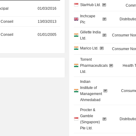
StarHub Ltd.
Commu
ncipal
01/03/2016
Inchcape
Distributi
 Conseil
13/03/2013
Plc
Gillette India
 Conseil
01/01/2005
Consumer Non
Ltd.
Marico Ltd.
Consumer Non
Torrent
Pharmaceuticals
Health 
Ltd.
Indian
Institute of
Consume
Management
Ahmedabad
Procter &
Gamble
Distributi
(Singapore)
Pte Ltd.