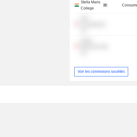
Stella Maris
Consume
College
ANV
Consulting Pte
Ltd.
Venturi
Partners Pte
Ltd.
Voir les connexions sociétés