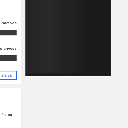
Inactives
se privées
tara Bali
liées au