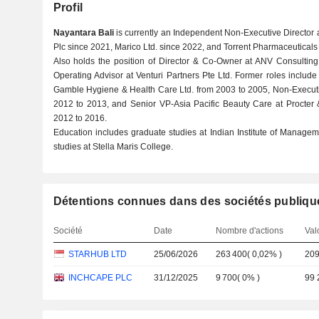
Profil
Nayantara Bali
is currently an Independent Non-Executive Director 
Plc since 2021, Marico Ltd. since 2022, and Torrent Pharmaceuticals 
Also holds the position of Director & Co-Owner at ANV Consulting
Operating Advisor at Venturi Partners Pte Ltd. Former roles include
Gamble Hygiene & Health Care Ltd. from 2003 to 2005, Non-Executive 
2012 to 2013, and Senior VP-Asia Pacific Beauty Care at Procter 
2012 to 2016.
Education includes graduate studies at Indian Institute of Mana
studies at Stella Maris College.
Détentions connues dans des sociétés publiqu
Société
Date
Nombre d'actions
Val
STARHUB LTD
25/06/2026
263 400
(
0,02%
)
209
INCHCAPE PLC
31/12/2025
9 700
(
0%
)
99 