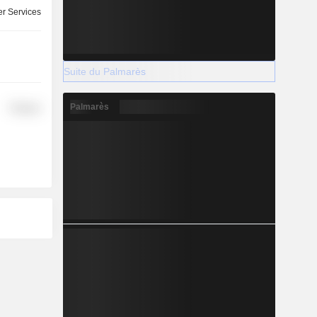
r Services
Suite du Palmarès
Palmarès
Finance