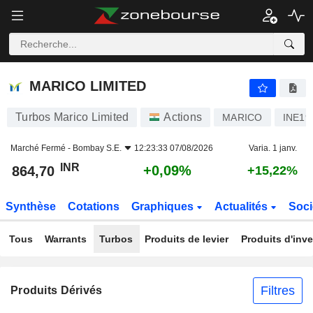
MARICO LIMITED
864,70
₹
+0,09%
MARICO LIMITED
Turbos Marico Limited
Actions
MARICO
INE19
Marché Fermé -
Bombay S.E.
12:23:33 07/08/2026
Varia. 1 janv.
INR
+0,09%
864,70
+15,22%
Synthèse
Cotations
Graphiques
Actualités
Soci
Tous
Warrants
Turbos
Produits de levier
Produits d'inv
Filtres
Produits Dérivés