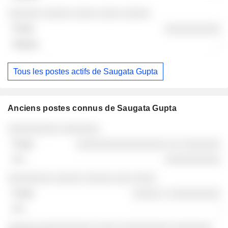
░░░░░░ ░░░░░ ░░░░ ░░░░ ░░░░░
░░░░░░░░░░
-
Tous les postes actifs de Saugata Gupta
Anciens postes connus de Saugata Gupta
Sociétés
Poste
Fin
░░░░░░░░░ ░░░░░░░
░░░░░░░░░░░░░░░░ ░░ ░░░░░░░
░░░░░░░░░░
░░░░░░░░ ░░░░░ ░░░░░ ░░░ ░░░░
░░░░░ ░ ░░░░░░░░░
-
░░░░░ ░░░░░░░░░░ ░░░░ ░░░░░░░░░ ░░░░░░░