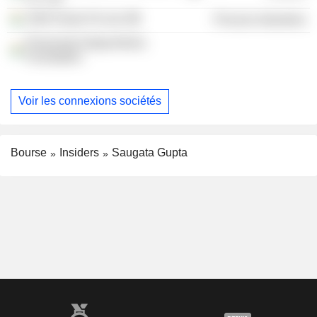
JSW Paints Pvt Ltd.
Process Industries
Parachute Kalpavriksha
Foundation
Voir les connexions sociétés
Bourse
Insiders
Saugata Gupta