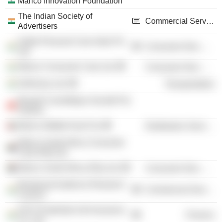
Marico Innovation Foundation
The Indian Society of
Commercial Services
Advertisers
Halite Personal Care India Pvt
Consumer Non-Durables
Ltd.
Marico Consumer Care Ltd.
Consumer Non-Durables
Delhivery Ltd.
Transportation
Beauté Cosmétique Societé Par
Actions
Marico Middle East Fze
Distribution Services
Marico South Africa Consumer
Care (Pty) Ltd.
Marico South Africa (Pty) Ltd.
Consumer Non-Durables
Broadcast Audience Research
Commercial Services
Council
ICICI Prudential Life Insurance
Finance
Co. Ltd.