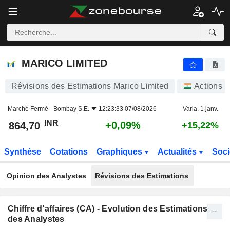
MARICO LIMITED
864,70
₹
+0,09%
MARICO LIMITED
Révisions des Estimations Marico Limited
Actions
Marché Fermé -
Bombay S.E.
12:23:33 07/08/2026
Varia. 1 janv.
INR
+0,09%
864,70
+15,22%
Synthèse
Cotations
Graphiques
Actualités
Soci
Opinion des Analystes
Révisions des Estimations
Chiffre d'affaires (CA) - Evolution des Estimations
des Analystes