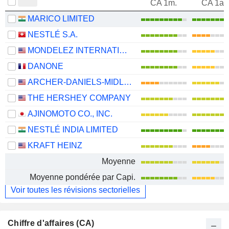
CA 1m.
CA 1an
MARICO LIMITED
NESTLÉ S.A.
MONDELEZ INTERNATIONAL, INC.
DANONE
ARCHER-DANIELS-MIDLAND COMPANY
THE HERSHEY COMPANY
AJINOMOTO CO., INC.
NESTLÉ INDIA LIMITED
KRAFT HEINZ
Moyenne
Moyenne pondérée par Capi.
Voir toutes les révisions sectorielles
Chiffre d'affaires (CA)