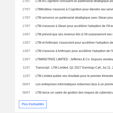
27/07
27/07
17/07
17/07
LTM s'associe à Glean pour accélérer l'adoption de l'IA e
14/07
13/07
13/07
13/07
LTIMINDTREE LIMITED : Jefferies & Co. toujours vendeu
11/07
Transcript : LTM Limited, Q1 2027 Earnings Call, Jul 11,
11/07
LTM Limited publie ses résultats pour le premier trimestr
06/07
06/07
Plus d'actualités