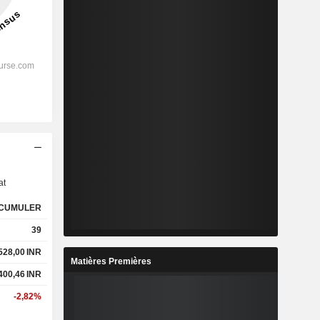
s
at
CUMULER
39
 528,00
INR
Matières Premières
 400,46
INR
-2,82%