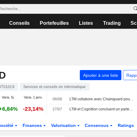
Conseils
Portefeuilles
Listes
Trading
Sc
D
Ajouter à une liste
Rapp
4T01019
Services et conseils en informatique
Varia. 5j.
Varia. 1 janv.
06/08
LTM collabore avec Chainguard pour renforcer la sécurité de la chaîne d'approvisionnement logicielle
+6,84%
-23,14%
27/07
LTM et Cognition concluent un partenariat stratégique pour réduire le risque cyber dans les services financiers grâce à Devin
Société
Finances
Valorisation
Consensus
Ratings