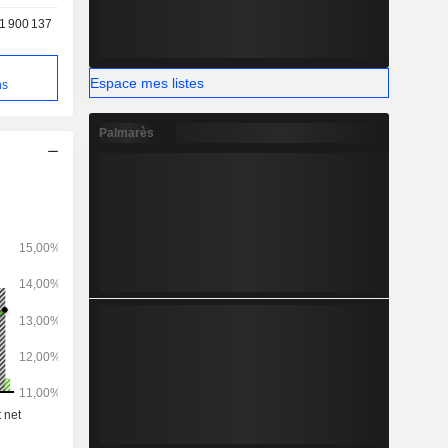
1 900 137
e
Espace mes listes
ns
Palmarès