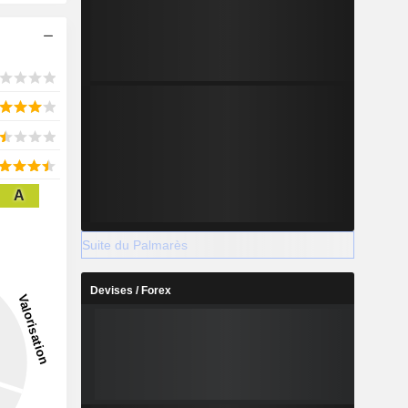
A
Suite du Palmarès
Devises / Forex