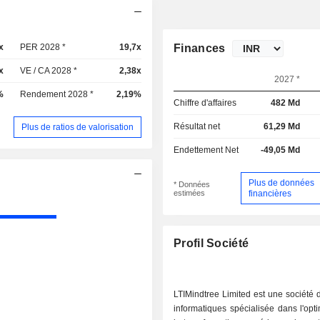
x
PER 2028 *
19,7x
Finances
x
VE / CA 2028 *
2,38x
2027 *
%
Rendement 2028 *
2,19%
Chiffre d'affaires
482 Md
Résultat net
61,29 Md
Plus de ratios de valorisation
Endettement Net
-49,05 Md
Plus de données
* Données
estimées
financières
Profil Société
LTIMindtree Limited est une société 
informatiques spécialisée dans l'opti