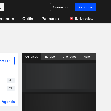
Connexion
S'abonner
reeners
Outils
Palmarès
Édition suisse
Indices
Europe
Amériques
Asie
ort PDF
MT
CI
Agenda
Secteur
Dérivés
Fonds et ETFs