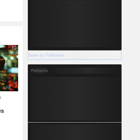
Suite du Palmarès
Palmarès
a
és