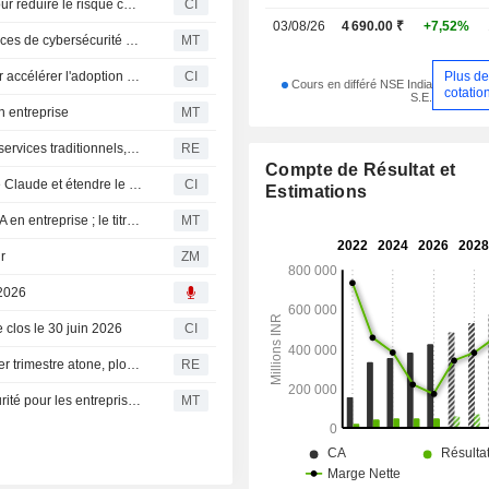
LTM et Cognition concluent un partenariat stratégique pour réduire le risque cyber dans les services financiers grâce à Devin
CI
03/08/26
4 690.00 ₹
+7,52%
LTIMindtree s'associe à Cognition pour étendre ses services de cybersécurité basés sur l'IA
MT
Plus d
LTM annonce un partenariat stratégique avec Glean pour accélérer l'adoption de l'IA en entreprise
CI
Cours en différé NSE India
cotatio
S.E.
n entreprise
MT
LTM prévoit que ses revenus liés à l'IA surpasseront ses services traditionnels, selon son PDG
RE
Compte de Résultat et
LTM et Anthropic s'associent pour accélérer l'adoption de Claude et étendre le déploiement en entreprise
CI
Estimations
LTM s'associe à Anthropic pour accélérer l'adoption de l'IA en entreprise ; le titre grimpe de 3 %
MT
r
ZM
 2026
e clos le 30 juin 2026
CI
Les entreprises informatiques indiennes face à un premier trimestre atone, plombées par l'IA et la faiblesse de la demande
RE
LTM lance un cadre de gestion des risques de cybersécurité pour les entreprises axées sur l'IA
MT