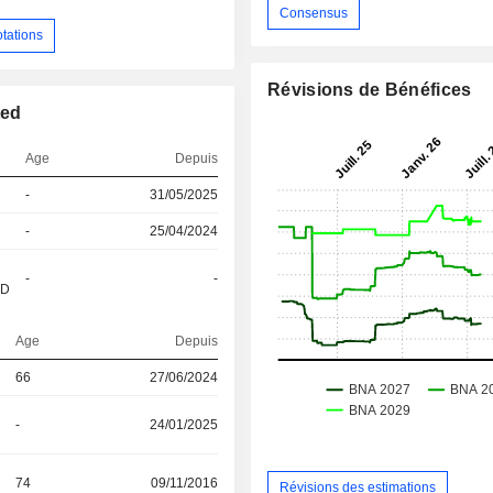
Consensus
otations
Révisions de Bénéfices
ted
Age
Depuis
-
31/05/2025
-
25/04/2024
-
-
&D
Age
Depuis
66
27/06/2024
-
24/01/2025
74
09/11/2016
Révisions des estimations