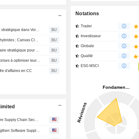
Notations
Trader
LTIMindtree annonce un partenariat et un investissement stratégique dans Voicing.AI, une solution d’IA agentique pour les processus d’engagement des clients
BU
Investisseur
LTIMindtree lance une plateforme de gestion de nuages hybrides ; Canvas CloudXperienz
BU
Globale
Infineon Technologies choisit LTIMindtree comme partenaire stratégique pour sa transformation SAP
BU
Qualité
LTIMindtree collabore avec CAST AI pour aider les entreprises à optimiser leurs investissements dans le cloud
BU
ESG MSCI
re d'affaires en CC
BU
Limited
LTM Collaborates With Chainguard to Strengthen Software Supply Chain Security
LTIMindtree : LTM Collaborates with Chainguard to Strengthen Software Supply Chain Security through BlueVerse™ RightLogic