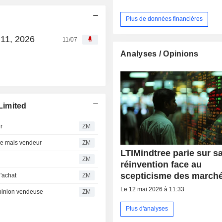
Plus de données financières
 11, 2026
11/07
Analyses / Opinions
Limited
r
ZM
re mais vendeur
ZM
LTIMindtree parie sur s
ZM
réinvention face au
scepticisme des march
'achat
ZM
Le 12 mai 2026 à 11:33
opinion vendeuse
ZM
Plus d'analyses