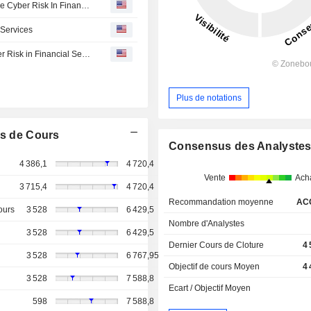
LTM And Cognition Enter Strategic Partnership To Reduce Cyber Risk In Financial Services With Devin
 Services
LTIMindtree : LTM and Cognition Partner to Reduce Cyber Risk in Financial Services with Devin
Plus de notations
s de Cours
Consensus des Analyste
4 386,1
4 720,4
Vente
Ach
3 715,4
4 720,4
Recommandation moyenne
AC
ours
3 528
6 429,5
Nombre d'Analystes
3 528
6 429,5
Dernier Cours de Cloture
4
3 528
6 767,95
Objectif de cours Moyen
4
3 528
7 588,8
Ecart / Objectif Moyen
598
7 588,8