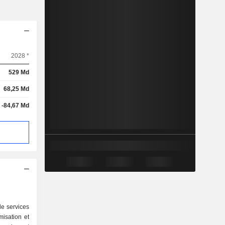
2028 *
529 Md
68,25 Md
-84,67 Md
de services
misation et