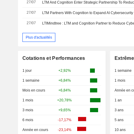
27/07
27/07
LTM Partners With Cognition to Expand AI Cybersecurity
27/07
Plus d'actualités
Cotations et Performances
Extrême
1 jour
+2,92%
1 semaine
1 semaine
+6,84%
1 mois
Mois en cours
+6,84%
Année en c
1 mois
+20,78%
1 an
3 mois
+9,65%
3 ans
6 mois
-17,17%
5 ans
Année en cours
-23,14%
10 ans