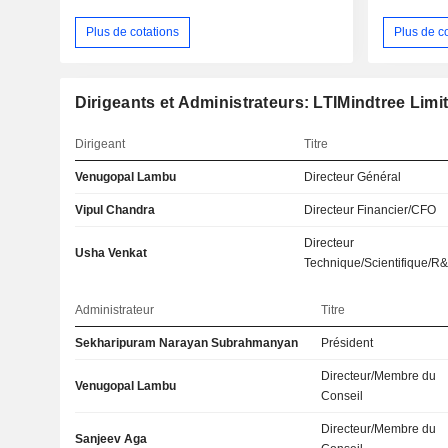
Plus de cotations
Plus de c
Dirigeants et Administrateurs: LTIMindtree Limi
Dirigeant
Titre
Venugopal Lambu
Directeur Général
Vipul Chandra
Directeur Financier/CFO
Directeur
Usha Venkat
Technique/Scientifique/R
Administrateur
Titre
Sekharipuram Narayan Subrahmanyan
Président
Directeur/Membre du
Venugopal Lambu
Conseil
Directeur/Membre du
Sanjeev Aga