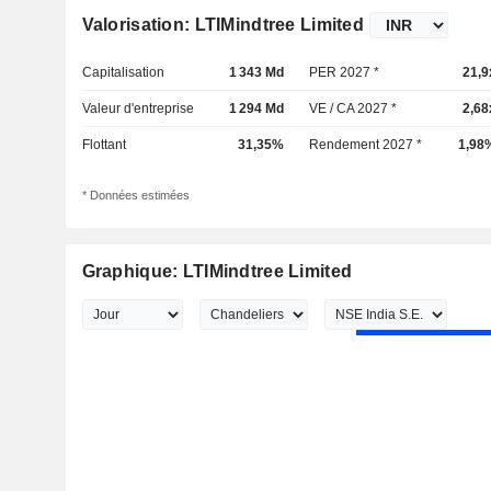
Valorisation: LTIMindtree Limited
Capitalisation
1 343 Md
PER 2027 *
21,9
Valeur d'entreprise
1 294 Md
VE / CA 2027 *
2,68
Flottant
31,35%
Rendement 2027 *
1,98
* Données estimées
Graphique: LTIMindtree Limited