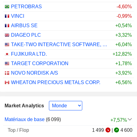
PETROBRAS
-4,60%
VINCI
-0,99%
AIRBUS SE
+0,54%
DIAGEO PLC
+3,32%
TAKE-TWO INTERACTIVE SOFTWARE, INC.
+6,04%
FUJIKURA LTD.
+12,82%
TARGET CORPORATION
+1,78%
NOVO NORDISK A/S
+3,92%
WHEATON PRECIOUS METALS CORP.
+6,56%
Market Analytics
Tops /
Matériaux de base
(
6 099
)
+7,57%
Flops
1 499
|
4 600
Varia.
de la