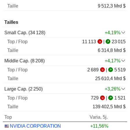
9 512,3 Mrd $
Tailles
Small Cap. (
34 128
)
+4,19%
11 113
|
23 015
6 314,8 Mrd $
Middle Cap. (
8 208
)
+4,17%
2 689
|
5 519
25 610,4 Mrd $
Large Cap. (
2 250
)
+3,26%
729
|
1 521
139 402,5 Mrd $
Top
Varia. 5j.
NVIDIA CORPORATION
+11,56%