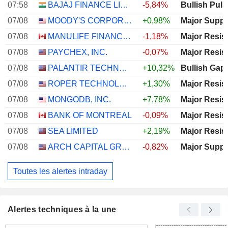
07:58
BAJAJ FINANCE LIMITED
-5,84%
Bullish Pull
région de Kyiv - responsable
07/08
MOODY'S CORPORATION
+0,98%
Major Suppo
Russie : incendie dans une raffinerie de la région de
07/08
MANULIFE FINANCIAL CORPORATION
-1,18%
Major Resis
Krasnodar après une attaque de drones ukrainiens
07/08
PAYCHEX, INC.
-0,07%
Major Resis
07/08
PALANTIR TECHNOLOGIES INC.
+10,32%
Bullish Gap
Un séisme de magnitude 5,5 frappe la région de
07/08
ROPER TECHNOLOGIES, INC.
+1,30%
Major Resis
Skwentna en Alaska, selon l'USGS
07/08
MONGODB, INC.
+7,78%
Major Resis
07/08
BANK OF MONTREAL
-0,09%
Major Resis
Nvidia va investir jusqu'à 3 milliards de dollars dans
Lancium, le développeur du centre de données Stargate,
07/08
SEA LIMITED
+2,19%
Major Resis
selon The Information
07/08
ARCH CAPITAL GROUP LTD.
-0,82%
Major Suppo
Toutes les alertes intraday
Alertes techniques à la une