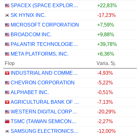
SPACEX (SPACE EXPLORATION TECHNOLOGIES)
+22,83%
SK HYNIX INC.
-17,23%
MICROSOFT CORPORATION
+7,59%
BROADCOM INC.
+9,88%
PALANTIR TECHNOLOGIES INC.
+39,78%
META PLATFORMS, INC.
+6,36%
Flop
Varia. 5j.
INDUSTRIAL AND COMMERCIAL BANK OF CHINA LIMITED
-4,93%
CHEVRON CORPORATION
-5,22%
ALPHABET INC.
-0,51%
AGRICULTURAL BANK OF CHINA LIMITED
-7,13%
WESTERN DIGITAL CORPORATION
-20,29%
TSMC (TAIWAN SEMICONDUCTOR MANUFACTURING COMPANY)
-2,27%
SAMSUNG ELECTRONICS CO., LTD.
-12,00%