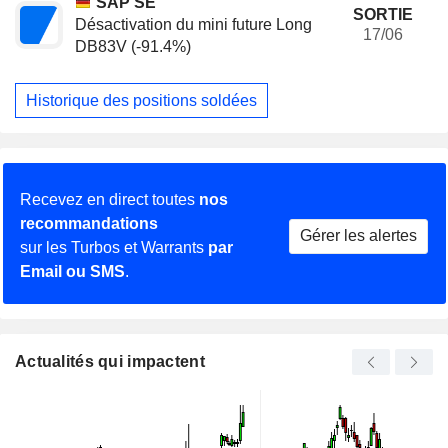
SAP SE
SORTIE
Désactivation du mini future Long
17/06
DB83V (-91.4%)
Historique des positions soldées
Recevez en direct toutes
nos
recommandations
Gérer les alertes
sur les Turbos et Warrants
par
Email ou SMS
.
Actualités qui impactent