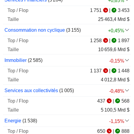
+0,65%
1 751
|
3 453
25 463,4 Mrd $
Consommation non cyclique
(
3 155
)
+0,45%
1 258
|
1 897
10 659,6 Mrd $
Immobilier
(
2 585
)
-0,15%
1 137
|
1 448
4 012,8 Mrd $
Services aux collectivités
(
1 005
)
-0,48%
437
|
568
5 100,5 Mrd $
Energie
(
1 538
)
-1,15%
650
|
888