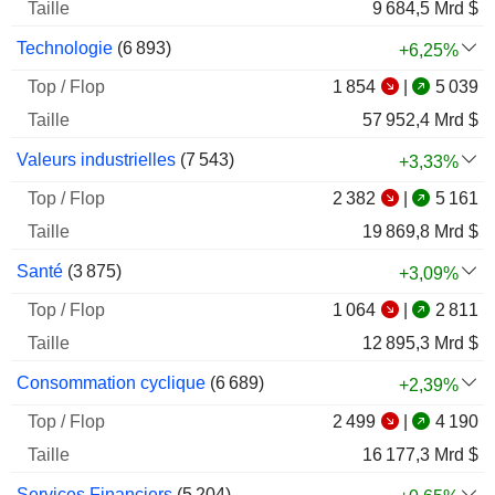
Secteurs
5j.
semaine
Taille
9 684,5 Mrd $
Technologie
(
6 893
)
+6,25%
1 854
|
5 039
57 952,4 Mrd $
Valeurs industrielles
(
7 543
)
+3,33%
2 382
|
5 161
19 869,8 Mrd $
Santé
(
3 875
)
+3,09%
1 064
|
2 811
12 895,3 Mrd $
Consommation cyclique
(
6 689
)
+2,39%
2 499
|
4 190
16 177,3 Mrd $
Services Financiers
(
5 204
)