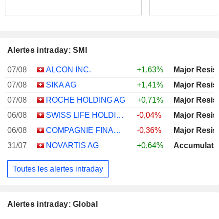
Toute l'actualité
Alertes
La Russie affirme avoir frappé des navires et des
Alertes intraday: SMI
installations militaires soutenant l'Ukraine à Odessa et
Mykolaïv
07/08
ALCON INC.
+1,63%
Major Resis
07/08
SIKA AG
+1,41%
Major Resis
Un drone explose dans l'espace aérien bulgare, sans
07/08
ROCHE HOLDING AG
+0,71%
Major Resis
faire de victimes-Premier ministre
06/08
SWISS LIFE HOLDING AG
-0,04%
Major Resis
06/08
COMPAGNIE FINANCIERE RICHEMONT
-0,36%
Major Resis
Allemagne-Des drones repérés au-dessus d'une base
31/07
NOVARTIS AG
+0,64%
Accumulati
militaire deux jours l'incident de Leipzig
Toutes les alertes intraday
Incendie maîtrisé à la raffinerie d'Ilsky en Russie après
une attaque de drones ukrainiens
Alertes intraday: Global
Trois personnes tuées lors de frappes russes dans la