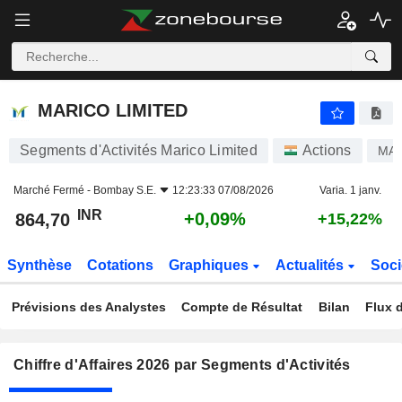
MARICO LIMITED
864,70
₹
+0,09%
MARICO LIMITED
Segments d'Activités Marico Limited
Actions
MA
Marché Fermé -
Bombay S.E.
12:23:33 07/08/2026
Varia. 1 janv.
INR
+0,09%
864,70
+15,22%
Synthèse
Cotations
Graphiques
Actualités
Soci
Prévisions des Analystes
Compte de Résultat
Bilan
Flux d
Chiffre d'Affaires 2026 par Segments d'Activités