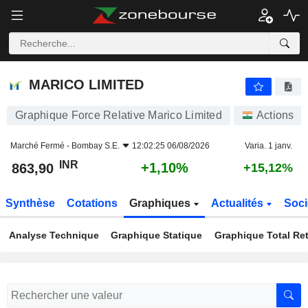
MARICO LIMITED
863,90
₹
+1,10%
MARICO LIMITED
Graphique Force Relative Marico Limited
Actions
Marché Fermé -
Bombay S.E.
12:02:25 06/08/2026
Varia. 1 janv.
INR
+1,10%
863,90
+15,12%
Synthèse
Cotations
Graphiques
Actualités
Soci
Analyse Technique
Graphique Statique
Graphique Total Re