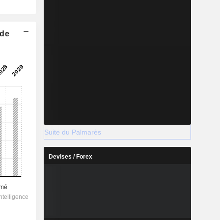
 de
Suite du Palmarès
Devises / Forex