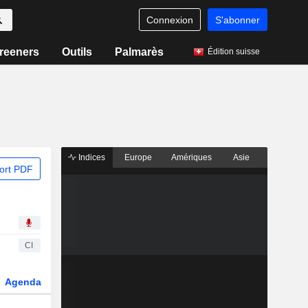
Connexion
S'abonner
reeners
Outils
Palmarès
Édition suisse
Indices
Europe
Amériques
Asie
ort PDF
CI
Agenda
Secteur
Dérivés
Fonds et ETFs