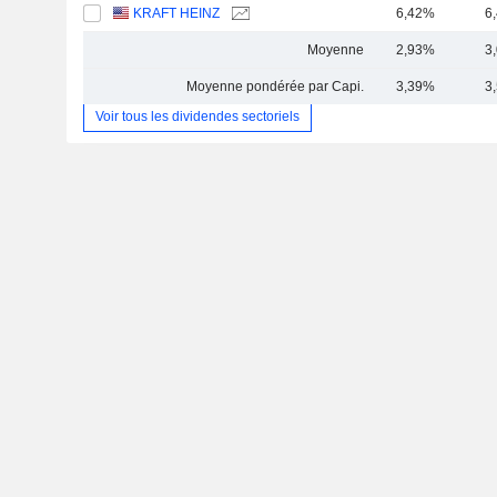
KRAFT HEINZ
6,42%
6
Moyenne
2,93%
3
Moyenne pondérée par Capi.
3,39%
3
Voir tous les dividendes sectoriels