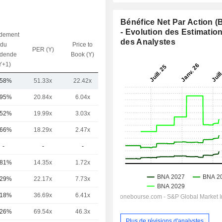
Bénéfice Net Par Action 
- Evolution des Estimatio
dement
des Analystes
du
Price to
PER (Y)
VE / CA (Y)
idende
Book (Y)
Y+1)
,58%
51.33x
22.42x
7.15x
,95%
20.84x
6.04x
2.89x
,52%
19.99x
3.03x
2.51x
,66%
18.29x
2.47x
1.87x
-
-
-
-
,81%
14.35x
1.72x
0.54x
,29%
22.17x
7.73x
3.35x
,18%
36.69x
6.41x
3.07x
,26%
69.54x
46.3x
10.67x
Plus de révisions d'analystes