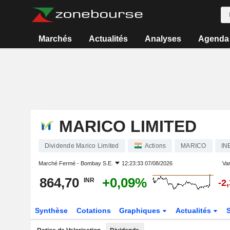
Marchés
Actualités
Analyses
Agenda
MARICO LIMITED
Dividende Marico Limited
Actions
MARICO
IN
Marché Fermé -
Bombay S.E.
12:23:33 07/08/2026
Var
864,70
+0,09%
INR
-2
Synthèse
Cotations
Graphiques
Actualités