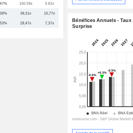
,47%
100.59x
0.82x
1.89x
,08%
39,31x
10,77x
3,77x
Bénéfices Annuels - Taux
,53%
28,47x
7,37x
3,09x
Surprise