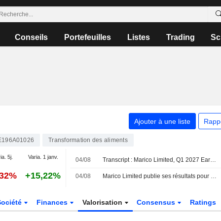
Conseils
Portefeuilles
Listes
Trading
Sc
Ajouter à une liste
Rapp
E196A01026
Transformation des aliments
ia. 5j.
Varia. 1 janv.
04/08
Transcript : Marico Limited, Q1 2027 Earnings Call, Aug 04, 2026
,32%
+15,22%
04/08
Marico Limited publie ses résultats pour le premier trimestre clos le 30 juin 2026
Société
Finances
Valorisation
Consensus
Ratings