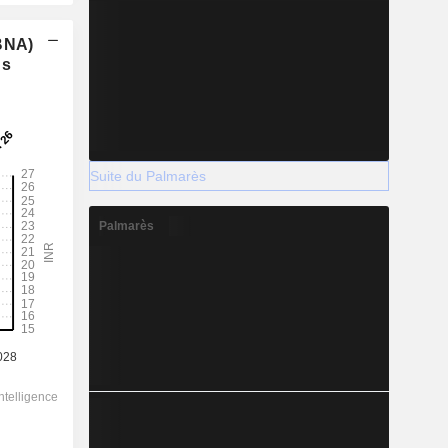
(BNA)
ns
Suite du Palmarès
Palmarès