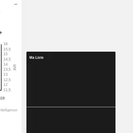
s
2029
15,16
1,75%
21,88
69,3%
Ma Liste
864,70
-
-