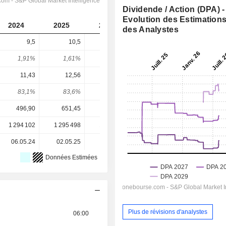
Dividende / Action (DPA) -
Evolution des Estimation
2024
2025
2026
2027
2028
des Analystes
9,5
10,5
4
12,23
13,67
1,91%
1,61%
0,54%
1,41%
1,58%
11,43
12,56
13,59
16,84
19,35
83,1%
83,6%
29,4%
72,7%
70,6%
496,90
651,45
736,25
864,70
864,70
1 294 102
1 295 498
1 298 149
1 298 385
-
06.05.24
02.05.25
05.05.26
-
-
Données Estimées
Plus de révisions d'analystes
06:00