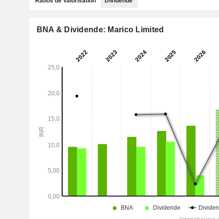
Ratios de Valorisation
Dividende
BNA & Dividende: Marico Limited