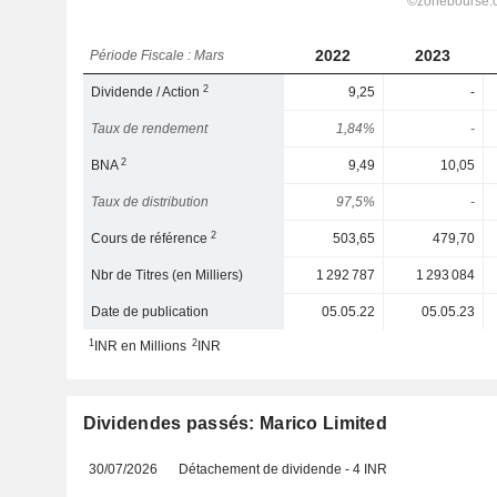
2022
2023
Période Fiscale : Mars
2
Dividende / Action
9,25
-
Taux de rendement
1,84%
-
2
BNA
9,49
10,05
Taux de distribution
97,5%
-
2
Cours de référence
503,65
479,70
Nbr de Titres (en Milliers)
1 292 787
1 293 084
Date de publication
05.05.22
05.05.23
1
2
INR en Millions
INR
Dividendes passés: Marico Limited
30/07/2026
Détachement de dividende - 4 INR