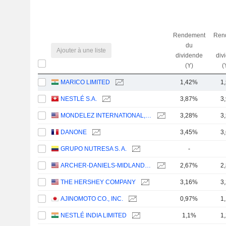
Rendement
Ren
du
Ajouter à une liste
dividende
div
(Y)
(
MARICO LIMITED
1,42%
1
NESTLÉ S.A.
3,87%
3
MONDELEZ INTERNATIONAL, INC.
3,28%
3
DANONE
3,45%
3
GRUPO NUTRESA S. A.
-
ARCHER-DANIELS-MIDLAND COMPANY
2,67%
2
THE HERSHEY COMPANY
3,16%
3
AJINOMOTO CO., INC.
0,97%
1
NESTLÉ INDIA LIMITED
1,1%
1