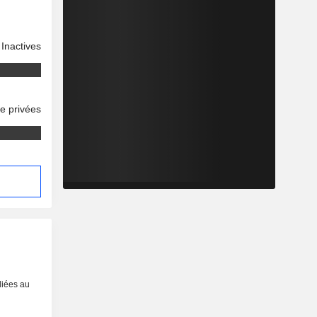
Inactives
se privées
liées au