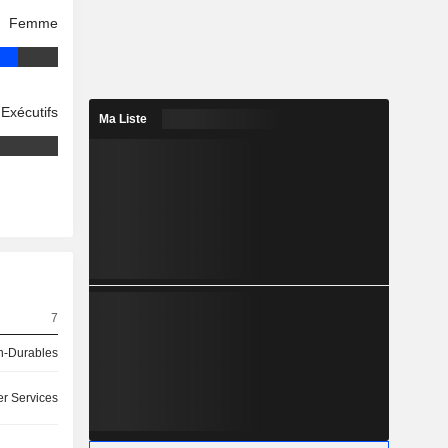
Femme
Exécutifs
Ma Liste
7
-Durables
r Services