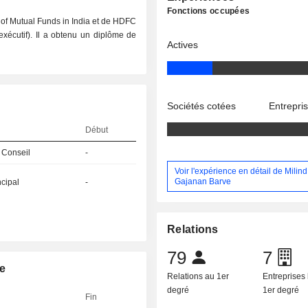
Fonctions occupées
n of Mutual Funds in India et de HDFC
exécutif). Il a obtenu un diplôme de
Actives
Sociétés cotées
Entrepri
Début
 Conseil
-
Voir l'expérience en détail de Milind
Gajanan Barve
ncipal
-
Relations
79
7
e
Relations au 1er
Entreprises 
degré
1er degré
Fin