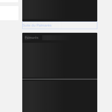
Suite du Palmarès
Palmarès