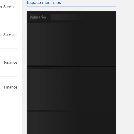
Espace mes listes
r Services
Palmarès
l Services
Finance
Finance