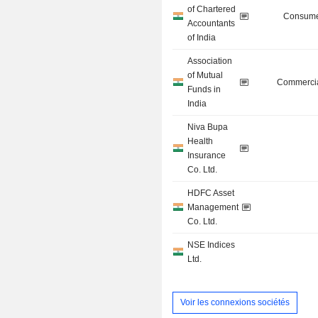
of Chartered
Consume
Accountants
of India
Association
of Mutual
Commercia
Funds in
India
Niva Bupa
Health
Insurance
Co. Ltd.
HDFC Asset
Management
Co. Ltd.
NSE Indices
Ltd.
Voir les connexions sociétés