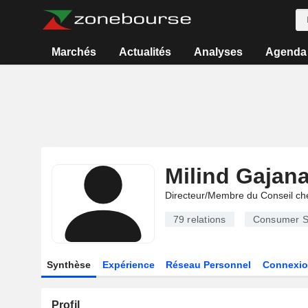
Marchés
Actualités
Analyses
Agenda
Milind Gajan
Directeur/Membre du Conseil ch
79
relations
Consumer S
Synthèse
Expérience
Réseau Personnel
Connexio
Profil