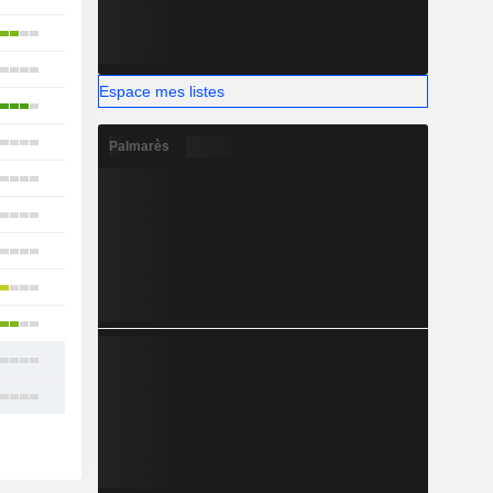
9
18
Espace mes listes
11
18
Palmarès
11
13
11
16
17
16
19