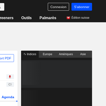
Connexion
S'abonner
reeners
Outils
Palmarès
Édition suisse
Indices
Europe
Amériques
Asie
ort PDF
CI
Agenda
Secteur
Dérivés
Fonds et ETFs