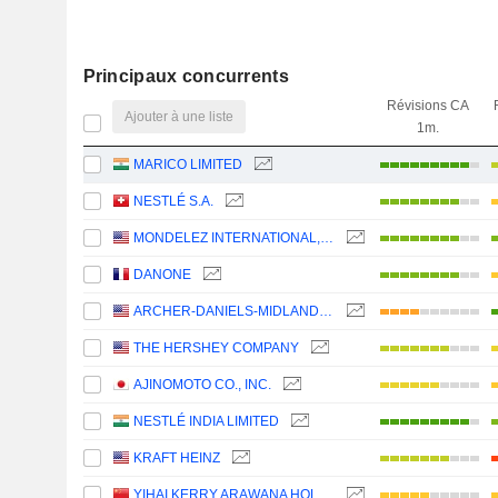
Principaux concurrents
Révisions CA
Ajouter à une liste
1m.
MARICO LIMITED
NESTLÉ S.A.
MONDELEZ INTERNATIONAL, INC.
DANONE
ARCHER-DANIELS-MIDLAND COMPANY
THE HERSHEY COMPANY
AJINOMOTO CO., INC.
NESTLÉ INDIA LIMITED
KRAFT HEINZ
YIHAI KERRY ARAWANA HOLDINGS CO., LTD