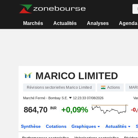
Marchés
Actualités
Analyses
Agenda
MARICO LIMITED
Révisions sectorielles Marico Limited
Actions
MAR
Marché Fermé -
Bombay S.E.
12:23:33 07/08/2026
Var
864,70
+0,09%
INR
-0
Synthèse
Cotations
Graphiques
Actualités