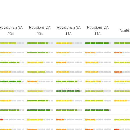
Révisions BNA
Révisions CA
Révisions BNA
Révisions CA
Visibil
4m.
4m.
1an
1an
-