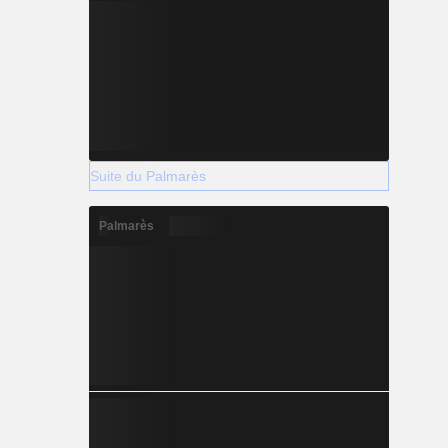
Suite du Palmarès
Palmarès