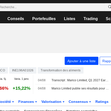
Conseils
Portefeuilles
Listes
Trading
Sc
Ajouter à une liste
Rapp
ICO
INE196A01026
Transformation des aliments
ia. 5j.
Varia. 1 janv.
04/08
Transcript : Marico Limited, Q1 2027 Earnings Call, Aug 04, 2026
,66%
+15,22%
04/08
Marico Limited publie ses résultats pour le premier trimestre clos le 30 juin 2026
Société
Finances
Valorisation
Consensus
Ratings