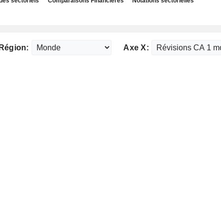
des sectoriels
Comparaisons Financières
Notations sectorielles
Région:
Axe X: