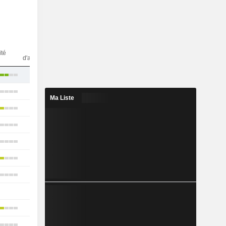
Nbr
ité
d'analystes
39
22
Ma Liste
23
22
10
21
14
-
17
5