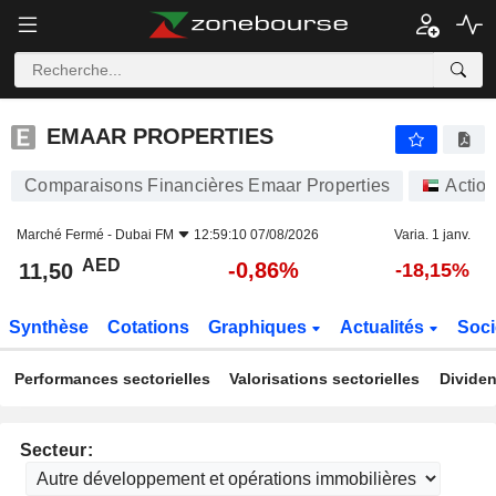
EMAAR PROPERTIES
11,50
AED
-0,86%
EMAAR PROPERTIES
Comparaisons Financières Emaar Properties
Actio
Marché Fermé -
Dubai FM
12:59:10 07/08/2026
Varia. 1 janv.
AED
-0,86%
11,50
-18,15%
Synthèse
Cotations
Graphiques
Actualités
Soci
Performances sectorielles
Valorisations sectorielles
Dividen
Secteur: