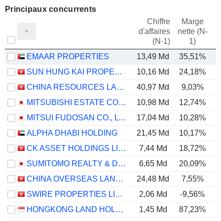
Principaux concurrents
Chiffre
Marge
d'affaires
nette (N-
E
(N-1)
1)
EMAAR PROPERTIES
13,49 Md
35,51%
SUN HUNG KAI PROPERTIES LIMITED
10,16 Md
24,18%
CHINA RESOURCES LAND LIMITED
40,97 Md
9,03%
MITSUBISHI ESTATE CO., LTD.
10,98 Md
12,74%
MITSUI FUDOSAN CO., LTD.
17,04 Md
10,28%
ALPHA DHABI HOLDING
21,45 Md
10,17%
CK ASSET HOLDINGS LIMITED
7,44 Md
18,72%
SUMITOMO REALTY & DEVELOPMENT CO., LTD.
6,65 Md
20,09%
CHINA OVERSEAS LAND & INVESTMENT LIMITED
24,48 Md
7,55%
SWIRE PROPERTIES LIMITED
2,06 Md
-9,56%
HONGKONG LAND HOLDINGS LIMITED
1,45 Md
87,23%