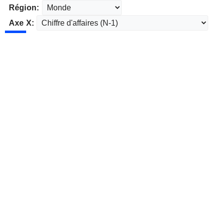
Région:
Axe X: