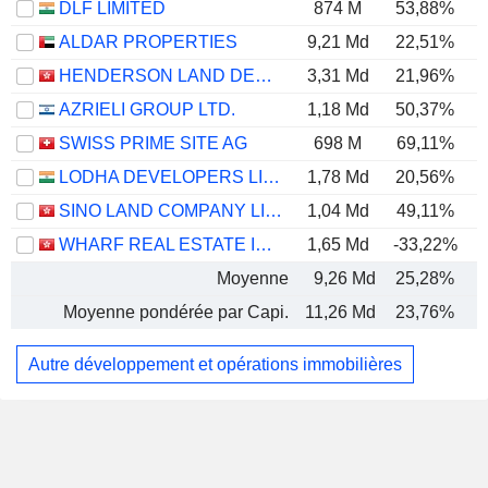
DLF LIMITED
874 M
53,88%
ALDAR PROPERTIES
9,21 Md
22,51%
HENDERSON LAND DEVELOPMENT COMPANY LIMITED
3,31 Md
21,96%
AZRIELI GROUP LTD.
1,18 Md
50,37%
SWISS PRIME SITE AG
698 M
69,11%
1
LODHA DEVELOPERS LIMITED
1,78 Md
20,56%
SINO LAND COMPANY LIMITED
1,04 Md
49,11%
WHARF REAL ESTATE INVESTMENT COMPANY LIMITED
1,65 Md
-33,22%
Moyenne
9,26 Md
25,28%
Moyenne pondérée par Capi.
11,26 Md
23,76%
Autre développement et opérations immobilières