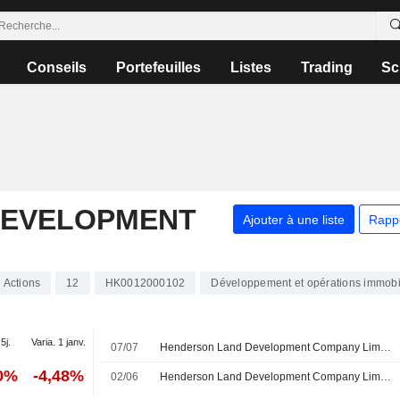
Conseils
Portefeuilles
Listes
Trading
Sc
DEVELOPMENT
Ajouter à une liste
Rapp
Actions
12
HK0012000102
Développement et opérations immobi
5j.
Varia. 1 janv.
07/07
Henderson Land Development Company Limited annonce des changements au sein de son conseil d'administration et de ses comités
60%
-4,48%
02/06
Henderson Land Development Company Limited approuve le versement d'un dividende final