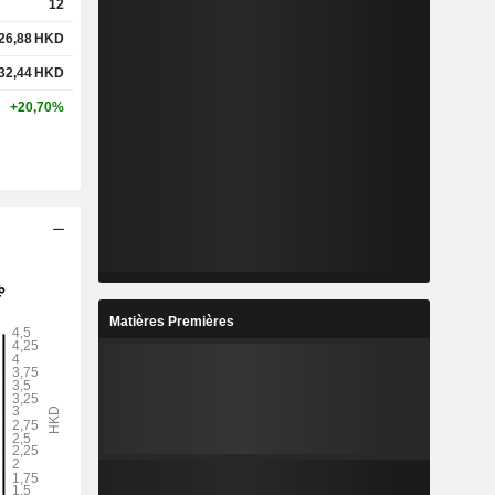
12
26,88
HKD
32,44
HKD
+20,70%
Matières Premières