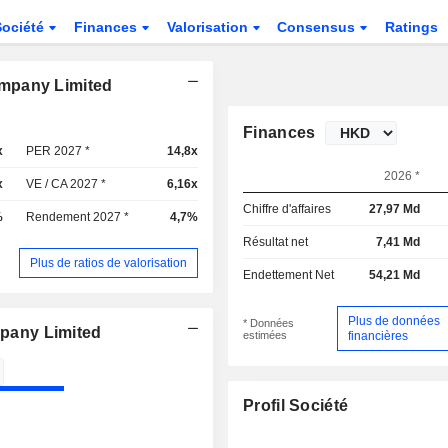
Société
Finances
Valorisation
Consensus
Ratings
mpany Limited
Finances
x
PER 2027 *
14,8x
2026 *
x
VE / CA 2027 *
6,16x
Chiffre d'affaires
27,97 Md
%
Rendement 2027 *
4,7%
Résultat net
7,41 Md
Plus de ratios de valorisation
Endettement Net
54,21 Md
Plus de données
* Données
pany Limited
estimées
financières
Profil Société