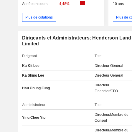
Année en cours
-4,48%
10 ans
Plus de cotations
Plus de c
Dirigeants et Administrateurs: Henderson La
Limited
Dirigeant
Titre
Ka Kit Lee
Directeur Général
Ka Shing Lee
Directeur Général
Directeur
Hau Chung Fung
Financier/CFO
Administrateur
Titre
Directeur/Membre du
Ying Chee Yip
Conseil
Directeur/Membre du