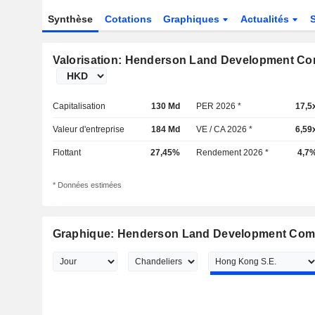
Synthèse
Cotations
Graphiques
Actualités
Valorisation: Henderson Land Development Co
Capitalisation
130 Md
PER 2026 *
17,5
Valeur d'entreprise
184 Md
VE / CA 2026 *
6,59
Flottant
27,45%
Rendement 2026 *
4,7
* Données estimées
Graphique: Henderson Land Development Com