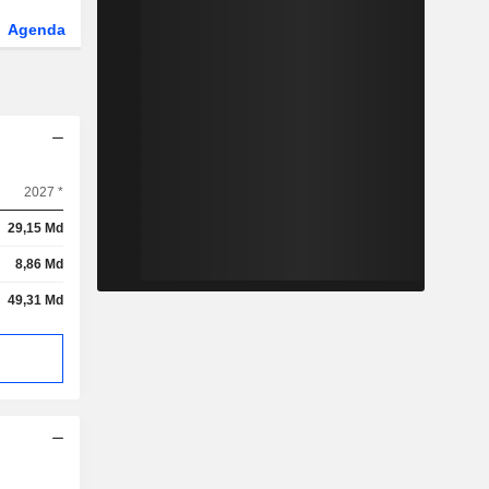
Agenda
Secteur
Dérivés
Fonds et ETFs
2027 *
29,15 Md
8,86 Md
49,31 Md