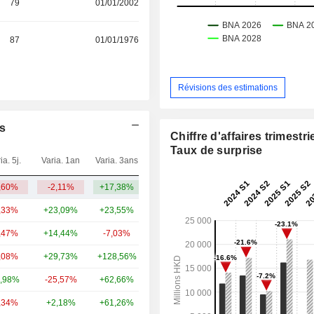
79
01/01/2002
87
01/01/1976
Révisions des estimations
es
Chiffre d'affaires trimestrie
Taux de surprise
ia. 5j.
Varia. 1an
Varia. 3ans
Capi.($)
,60%
-2,11%
+17,38%
16,96 Md
,33%
+23,09%
+23,55%
42,85 Md
,47%
+14,44%
-7,03%
29,87 Md
,08%
+29,73%
+128,56%
29,17 Md
,98%
-25,57%
+62,66%
27,91 Md
,34%
+2,18%
+61,26%
25,28 Md