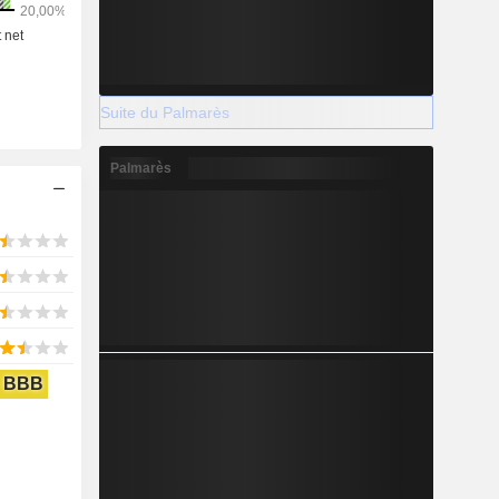
Suite du Palmarès
Palmarès
BBB