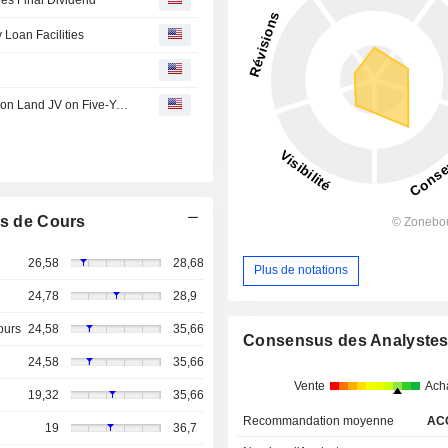
Loan Facilities
Hong Kong Awards Central Harbourfront Site to Henderson Land JV on Five-Year Lease
s de Cours
26,58
28,68
Plus de notations
24,78
28,9
ours
24,58
35,66
Consensus des Analyste
24,58
35,66
Vente
Ach
19,32
35,66
Recommandation moyenne
AC
19
36,7