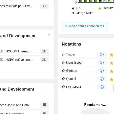
Henderson Land Development Company Limited publie ses résultats pour l'exercice clos le 31 décembre 2025
CI
Plus de données financières
Land Development
Notations
HENDERSON LAND DEVELOPMENT COMPANY LIMITED : BOCOM International Holdings adopte une opinion positive
ZM
Trader
HENDERSON LAND DEVELOPMENT COMPANY LIMITED : HSBC relève son opinion à neutre
ZM
Investisseur
Globale
Qualité
ESG MSCI
Land Development
Henderson Land Development Company Limited Announces Board and Committee Changes
s Final Dividend