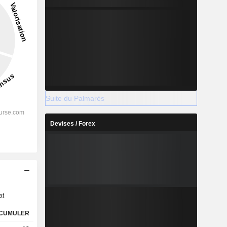
Suite du Palmarès
Devises / Forex
s
at
CUMULER