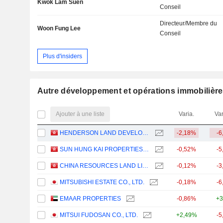
Kwok Lam Suen
Conseil
Directeur/Membre du
Woon Fung Lee
Conseil
Plus d'insiders
Autre développement et opérations immobilièr
Ajouter à une liste
Varia.
Var
HENDERSON LAND DEVELOPMENT COMPANY LIMITED
-2,18%
-6
SUN HUNG KAI PROPERTIES LIMITED
-0,52%
-5
CHINA RESOURCES LAND LIMITED
-0,12%
-3
MITSUBISHI ESTATE CO., LTD.
-0,18%
-6
EMAAR PROPERTIES
-0,86%
+3
MITSUI FUDOSAN CO., LTD.
+2,49%
-5