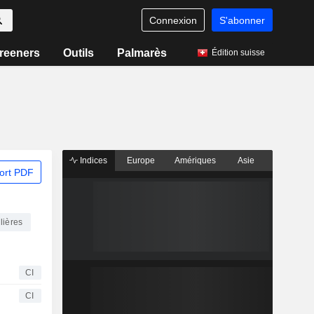
Connexion
S'abonner
reeners
Outils
Palmarès
Édition suisse
Indices
Europe
Amériques
Asie
ort PDF
lières
CI
CI