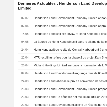
Dernières Actualités : Henderson Land Devel
Limited
07/07
02/06
14/05
04/05
24/04
21/04
MTR reçoit huit offres pour la phase 2 du projet Kam S
20/04
02/04
24/03
23/03
23/03
Henderson Land : le bénéfice net recule de 10% en 202
23/03