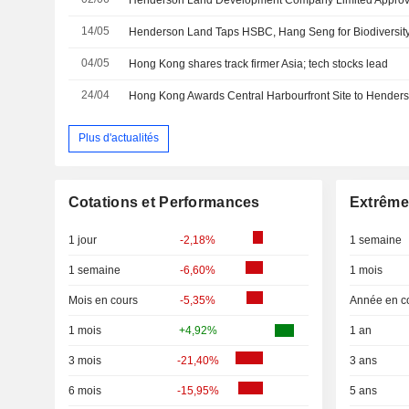
14/05
Henderson Land Taps HSBC, Hang Seng for Biodiversity 
04/05
Hong Kong shares track firmer Asia; tech stocks lead
24/04
Plus d'actualités
Cotations et Performances
Extrême
1 jour
-2,18%
1 semaine
1 semaine
-6,60%
1 mois
Mois en cours
-5,35%
Année en c
1 mois
+4,92%
1 an
3 mois
-21,40%
3 ans
6 mois
-15,95%
5 ans