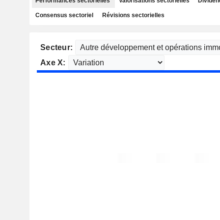
Performances sectorielles
Valorisations sectorielles
Dividen
Consensus sectoriel
Révisions sectorielles
Secteur:
Axe X: