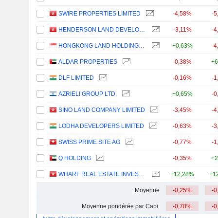
SWIRE PROPERTIES LIMITED
-4,58%
-5
HENDERSON LAND DEVELOPMENT COMPANY LIMITED
-3,11%
-4
HONGKONG LAND HOLDINGS LIMITED
+0,63%
-4
ALDAR PROPERTIES
-0,38%
+6
DLF LIMITED
-0,16%
-1
AZRIELI GROUP LTD.
+0,65%
-0
SINO LAND COMPANY LIMITED
-3,45%
-4
LODHA DEVELOPERS LIMITED
-0,63%
-3
SWISS PRIME SITE AG
-0,77%
-1
Q HOLDING
-0,35%
+2
WHARF REAL ESTATE INVESTMENT COMPANY LIMITED
+12,28%
+1
Moyenne
-0,25%
-0
Moyenne pondérée par Capi.
-0,70%
-0