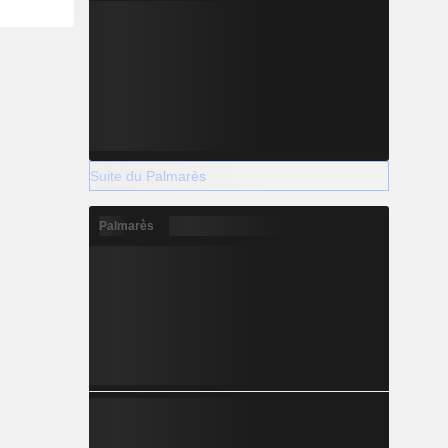
Suite du Palmarès
Palmarès