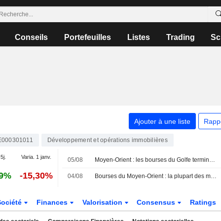
Conseils
Portefeuilles
Listes
Trading
Sc
Ajouter à une liste
Rapp
E000301011
Développement et opérations immobilières
5j.
Varia. 1 janv.
05/08
Moyen-Orient : les bourses du Golfe terminent en hausse, les investisseurs guettent des signes de progrès dans les discussions entre les États-Unis et l'Iran
59%
-15,30%
04/08
Bourses du Moyen-Orient : la plupart des marchés du Golfe progressent, les investisseurs évaluent les perspectives de discussions entre les États-Unis et l'Iran
Société
Finances
Valorisation
Consensus
Ratings