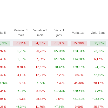
Variation 1
Variation 3
Varia. 1
ia. 5j.
Varia. 1an
Varia. 3ans
mois
mois
janv.
,59%
-1,82%
-4,65%
-15,30%
-22,98%
+68,08%
,92%
+0,70%
-20,73%
+22,39%
+23,63%
+23,69%
,41%
+2,18%
-7,07%
+20,74%
+14,50%
-6,17%
,98%
-9,78%
-12,52%
+0,42%
+29,87%
+124,32%
,42%
-4,11%
-12,21%
-16,23%
-0,07%
+52,69%
0,26%
-1,97%
+5,72%
-16,32%
-34,30%
-60,17%
,34%
+6,11%
-8,80%
+19,33%
+29,54%
+7,25%
,05%
-7,93%
-25,82%
-9,64%
+21,41%
+93,62%
,28%
+5,34%
-11,76%
+7,84%
-0,90%
-25,87%