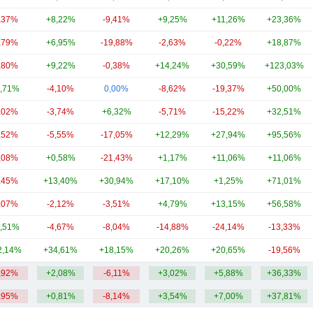
,37%
+8,22%
-9,41%
+9,25%
+11,26%
+23,36%
,79%
+6,95%
-19,88%
-2,63%
-0,22%
+18,87%
,80%
+9,22%
-0,38%
+14,24%
+30,59%
+123,03%
,71%
-4,10%
0,00%
-8,62%
-19,37%
+50,00%
,02%
-3,74%
+6,32%
-5,71%
-15,22%
+32,51%
,52%
-5,55%
-17,05%
+12,29%
+27,94%
+95,56%
,08%
+0,58%
-21,43%
+1,17%
+11,06%
+11,06%
,45%
+13,40%
+30,94%
+17,10%
+1,25%
+71,01%
,07%
-2,12%
-3,51%
+4,79%
+13,15%
+56,58%
,51%
-4,67%
-8,04%
-14,88%
-24,14%
-13,33%
2,14%
+34,61%
+18,15%
+20,26%
+20,65%
-19,56%
,92%
+2,08%
-6,11%
+3,02%
+5,88%
+36,33%
,95%
+0,81%
-8,14%
+3,54%
+7,00%
+37,81%