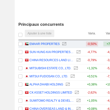
Principaux concurrents
Ajouter à une liste
Varia.
Var
EMAAR PROPERTIES
-0,50%
+7
SUN HUNG KAI PROPERTIES LIMITED
-4,77%
-4
CHINA RESOURCES LAND LIMITED
-0,79%
-3
MITSUBISHI ESTATE CO., LTD.
+1,32%
-5
MITSUI FUDOSAN CO., LTD.
+0,51%
-7
ALPHA DHABI HOLDING
+0,38%
+1
CK ASSET HOLDINGS LIMITED
-2,62%
-3
SUMITOMO REALTY & DEVELOPMENT CO., LTD.
+1,05%
-4
CHINA OVERSEAS LAND & INVESTMENT LIMITED
+0,08%
-4