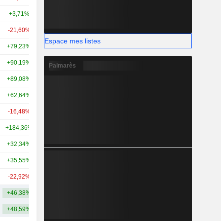
+3,71%
+3,71%
17,62 Md
-21,60%
-22,32%
17,44 Md
Espace mes listes
+79,23%
+23,48%
16,88 Md
+90,19%
+180,92%
17,1 Md
Palmarès
+89,08%
+291,51%
16,9 Md
+62,64%
+140,24%
16,34 Md
-16,48%
-25,07%
13,09 Md
+184,36%
-
13,13 Md
+32,34%
+45,30%
12,83 Md
+35,55%
-
12,77 Md
-22,92%
-
10,21 Md
+46,38%
+65,14%
20,22 Md
+48,59%
+62,09%