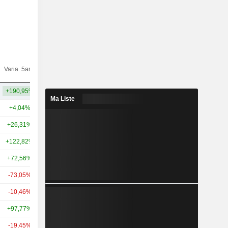
Varia.
Varia. 5ans
Capi.($)
10ans
+190,95%
+74,74%
28,78 Md
Ma Liste
+4,04%
+3,57%
44,96 Md
+26,31%
+58,65%
30,07 Md
+122,82%
+91,75%
28,9 Md
+72,56%
+95,48%
25,3 Md
-73,05%
-
21,55 Md
-10,46%
-16,96%
21,5 Md
+97,77%
+147,73%
20,59 Md
-19,45%
-50,43%
18,42 Md