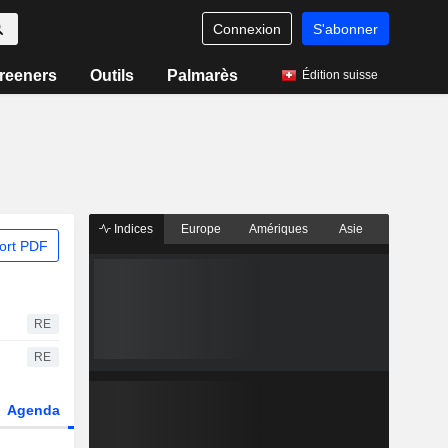
Connexion
S'abonner
reeners
Outils
Palmarès
Édition suisse
Indices
Europe
Amériques
Asie
ort PDF
RE
RE
Agenda
Secteur
Dérivés
Fonds et ETFs