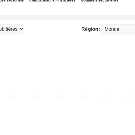
des sectoriels
Comparaisons Financières
Notations sectorielles
Région: