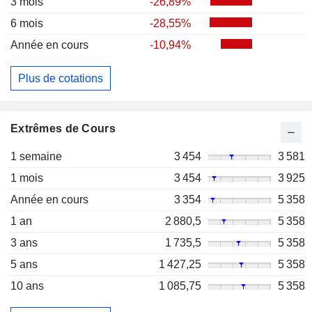
3 mois
-26,89%
6 mois
-28,55%
Année en cours
-10,94%
Plus de cotations
Extrêmes de Cours
1 semaine
3 454
3 581
1 mois
3 454
3 925
Année en cours
3 354
5 358
1 an
2 880,5
5 358
3 ans
1 735,5
5 358
5 ans
1 427,25
5 358
10 ans
1 085,75
5 358