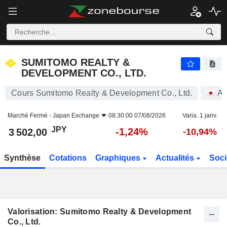
SUMITOMO REALTY & DEVELOPMENT CO., LTD.
3 502,00
¥
-1,24%
SUMITOMO REALTY &
DEVELOPMENT CO., LTD.
Cours Sumitomo Realty & Development Co., Ltd.
Ac
Marché Fermé -
Japan Exchange
08:30:00 07/08/2026
Varia. 1 janv.
JPY
-1,24%
3 502,00
-10,94%
Synthèse
Cotations
Graphiques
Actualités
Soci
Valorisation: Sumitomo Realty & Development
Co., Ltd.