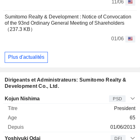
11/06
Sumitomo Realty & Development : Notice of Convocation
of the 93nd Ordinary General Meeting of Shareholders
（237.3 KB）
01/06
Plus d'actualités
Dirigeants et Administrateurs: Sumitomo Realty &
Development Co., Ltd.
Dirigeant
Titre
Age
Depuis
Kojun Nishima
PSD
President
65
01/06/2013
Yoshiyuki Odai
DFI