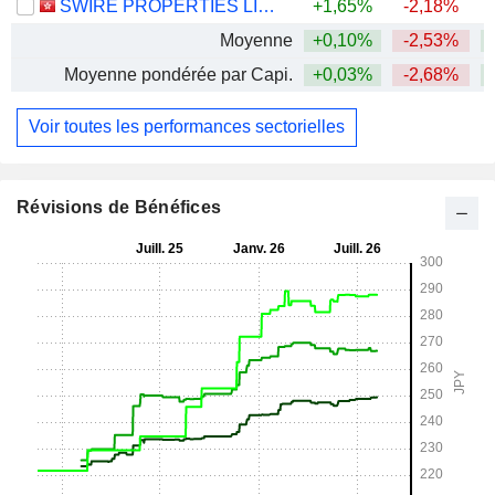
SWIRE PROPERTIES LIMITED
+1,65%
-2,18%
+
Moyenne
+0,10%
-2,53%
Moyenne pondérée par Capi.
+0,03%
-2,68%
Voir toutes les performances sectorielles
Révisions de Bénéfices