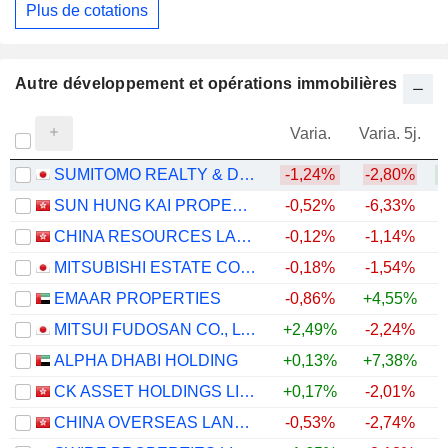
Plus de cotations
Autre développement et opérations immobilières
Varia.
Varia. 5j.
SUMITOMO REALTY & DEVELOPMENT CO., LTD.
-1,24%
-2,80%
+
SUN HUNG KAI PROPERTIES LIMITED
-0,52%
-6,33%
+
CHINA RESOURCES LAND LIMITED
-0,12%
-1,14%
+
MITSUBISHI ESTATE CO., LTD.
-0,18%
-1,54%
+
EMAAR PROPERTIES
-0,86%
+4,55%
MITSUI FUDOSAN CO., LTD.
+2,49%
-2,24%
ALPHA DHABI HOLDING
+0,13%
+7,38%
CK ASSET HOLDINGS LIMITED
+0,17%
-2,01%
+
CHINA OVERSEAS LAND & INVESTMENT LIMITED
-0,53%
-2,74%