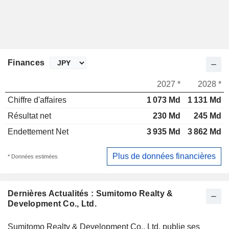
Finances
2027 *
2028 *
Chiffre d'affaires
1 073 Md
1 131 Md
Résultat net
230 Md
245 Md
Endettement Net
3 935 Md
3 862 Md
Plus de données financières
* Données estimées
Dernières Actualités : Sumitomo Realty &
Development Co., Ltd.
Sumitomo Realty & Development Co., Ltd. publie ses