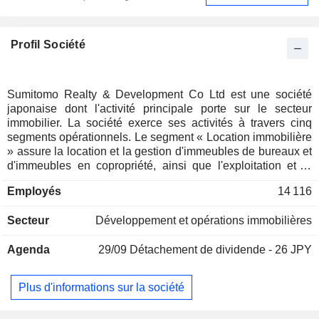
Profil Société
Sumitomo Realty & Development Co Ltd est une société
japonaise dont l'activité principale porte sur le secteur
immobilier. La société exerce ses activités à travers cinq
segments opérationnels. Le segment « Location immobilière
» assure la location et la gestion d'immeubles de bureaux et
d'immeubles en copropriété, ainsi que l'exploitation et la
gestion d'hôtels, de salles de réception et d'établissements
Employés
14 116
commerciaux. Le segment Vente immobilière vend des
appartements en copropriété et des maisons individuelles.
Secteur
Développement et opérations immobilières
Le segment Réalisation de travaux de construction est
chargé de la construction et de la rénovation de maisons
Agenda
29/09
Détachement de dividende - 26 JPY
individuelles et d'appartements en copropriété. Le segment
Immobilier à vendre propose des services de courtage
immobilier et d'agence de vente. Le segment Autres est actif
Plus d'informations sur la société
dans le secteur des clubs de remise en forme et de la
restauration.