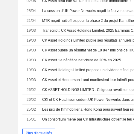
02/06
CK Asset peut-elle s'affranchir de la crise immobilière ?
28/04
La cession d'UK Power Networks reçoit le feu vert des a
21/04
MTR reçoit huit offres pour la phase 2 du projet Kam S
19/03
Transcript : CK Asset Holdings Limited, 2025 Earnings C
19/03
19/03
19/03
CK Asset : le bénéfice net chute de 20% en 2025
19/03
19/03
CK Asset et Henderson Land manifestent leur intérêt pou
26/02
CK ASSET HOLDINGS LIMITED : Citigroup revoit son opi
26/02
25/02
15/01
Plus d'actualités