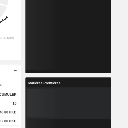
s
Matières Premières
at
CUMULER
10
46,80
HKD
52,80
HKD