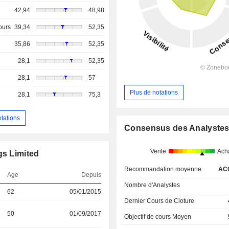
42,94
48,98
ours
39,34
52,35
35,86
52,35
28,1
52,35
28,1
57
Plus de notations
28,1
75,3
otations
Consensus des Analyste
Vente
Ach
gs Limited
Recommandation moyenne
AC
Age
Depuis
Nombre d'Analystes
62
05/01/2015
Dernier Cours de Cloture
50
01/09/2017
Objectif de cours Moyen