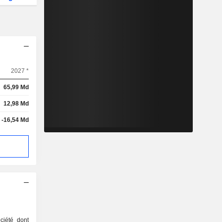
2027 *
65,99 Md
12,98 Md
-16,54 Md
ciété dont