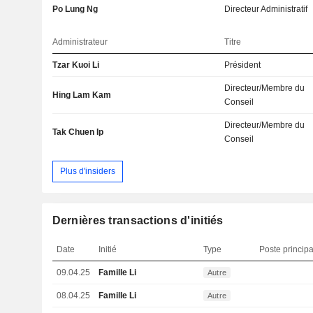
Po Lung Ng
Directeur Administratif
Administrateur
Titre
Tzar Kuoi Li
Président
Directeur/Membre du
Hing Lam Kam
Conseil
Directeur/Membre du
Tak Chuen Ip
Conseil
Plus d'insiders
Dernières transactions d'initiés
Date
Initié
Type
Poste principa
09.04.25
Famille Li
Autre
08.04.25
Famille Li
Autre