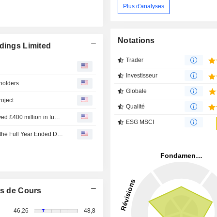
Plus d'analyses
Notations
dings Limited
Trader
Investisseur
holders
Globale
oject
Qualité
Northumbrian Water Limited announced that it has received £400 million in funding from Power Assets Holdings Limited, CK Asset Holdings Limited, CK Hutchison Holdings Limited, CK Infrastructure Holdings Limited, KKR & Co. Inc.
ESG MSCI
CK Asset Holdings Limited Reports Earnings Results for the Full Year Ended December 31, 2025
s de Cours
46,26
48,8