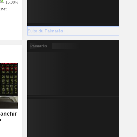
Suite du Palmarès
Palmarès
ranchir
?