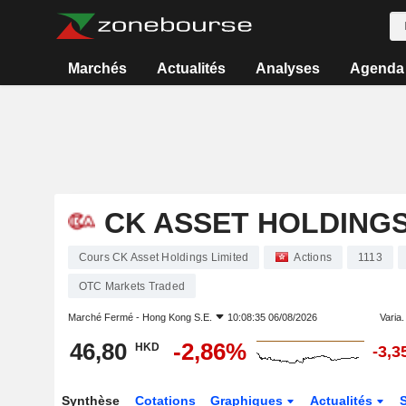
Marchés
Actualités
Analyses
Agenda
CK ASSET HOLDINGS
Cours CK Asset Holdings Limited
Actions
1113
OTC Markets Traded
Marché Fermé -
Hong Kong S.E.
10:08:35 06/08/2026
Varia. 
46,80
-2,86%
HKD
-3,
Synthèse
Cotations
Graphiques
Actualités