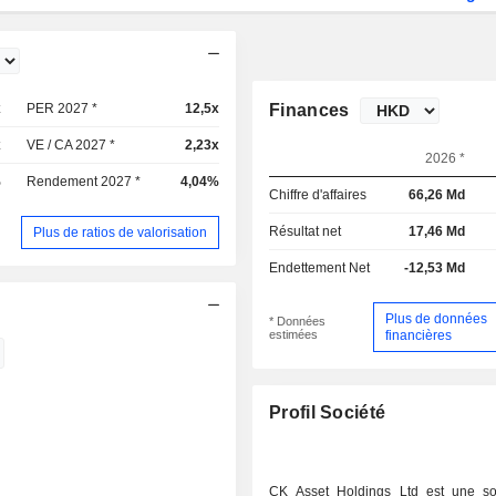
x
PER 2027 *
12,5x
Finances
x
VE / CA 2027 *
2,23x
2026 *
%
Rendement 2027 *
4,04%
Chiffre d'affaires
66,26 Md
Résultat net
17,46 Md
Plus de ratios de valorisation
Endettement Net
-12,53 Md
Plus de données
* Données
estimées
financières
Profil Société
CK Asset Holdings Ltd est une so