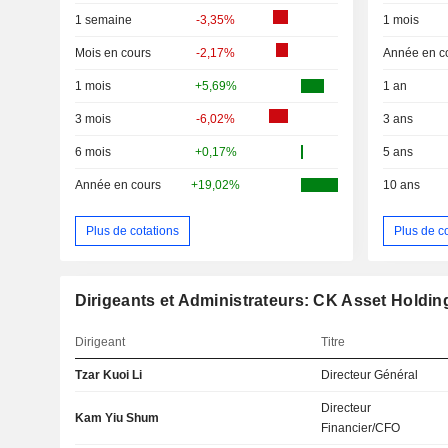
1 semaine
-3,35%
1 mois
Mois en cours
-2,17%
Année en c
1 mois
+5,69%
1 an
3 mois
-6,02%
3 ans
6 mois
+0,17%
5 ans
Année en cours
+19,02%
10 ans
Plus de cotations
Plus de c
Dirigeants et Administrateurs: CK Asset Holdin
Dirigeant
Titre
Tzar Kuoi Li
Directeur Général
Directeur
Kam Yiu Shum
Financier/CFO