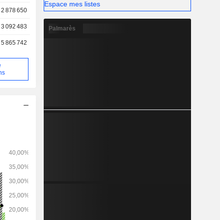
Espace mes listes
2 878 650
3 092 483
Palmarès
5 865 742
e
ns