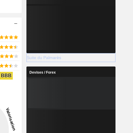
Suite du Palmarès
Devises / Forex
BBB