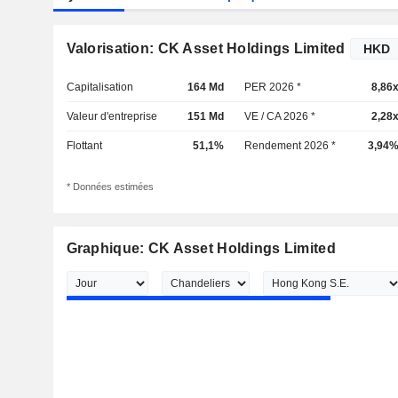
Valorisation: CK Asset Holdings Limited
Capitalisation
164 Md
PER 2026 *
8,86
Valeur d'entreprise
151 Md
VE / CA 2026 *
2,28
Flottant
51,1%
Rendement 2026 *
3,94
* Données estimées
Graphique: CK Asset Holdings Limited