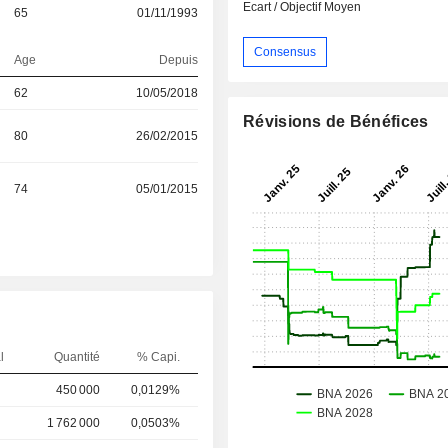
Ecart / Objectif Moyen
65
01/11/1993
Consensus
Age
Depuis
62
10/05/2018
Révisions de Bénéfices
80
26/02/2015
74
05/01/2015
l
Quantité
% Capi.
450 000
0,0129%
1 762 000
0,0503%