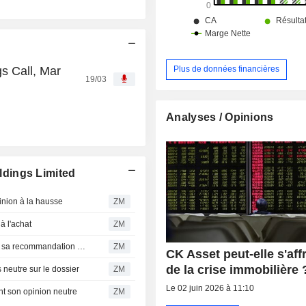
s Call, Mar
Plus de données financières
19/03
Analyses / Opinions
dings Limited
nion à la hausse
ZM
 l'achat
ZM
CK ASSET HOLDINGS LIMITED : Morgan Stanley relève sa recommandation à acheter
ZM
CK Asset peut-elle s'aff
de la crise immobilière 
neutre sur le dossier
ZM
Le 02 juin 2026 à 11:10
t son opinion neutre
ZM