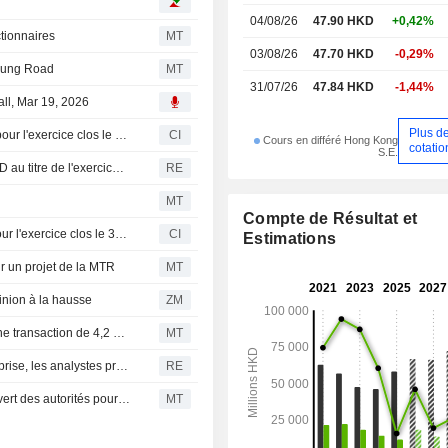
04/08/26
47.90 HKD
+0,42%
ctionnaires
MT
03/08/26
47.70 HKD
-0,29%
heung Road
MT
31/07/26
47.84 HKD
-1,44%
all, Mar 19, 2026
Plus d
CK Asset Holdings Limited publie ses résultats annuels pour l'exercice clos le 31 décembre 2025
CI
Cours en différé Hong Kong
cotatio
S.E.
CK Asset publie un résultat net de 10 847 millions de HKD au titre de l'exercice clos
RE
MT
Compte de Résultat et
CK Asset Holdings Limited propose un dividende final pour l'exercice clos le 31 décembre 2025, payable le 11 juin 2026
CI
Estimations
r un projet de la MTR
MT
nion à la hausse
ZM
CKI et CK Hutchison cèdent UK Power Networks dans une transaction de 4,2 milliards de livres sterling
MT
Les prix de l'immobilier à Hong Kong poursuivent leur reprise, les analystes prévoient une hausse d'au moins 10 % en 2026
RE
Un consortium mené par CK Infrastructure obtient le feu vert des autorités pour la vente de UK Rails
MT