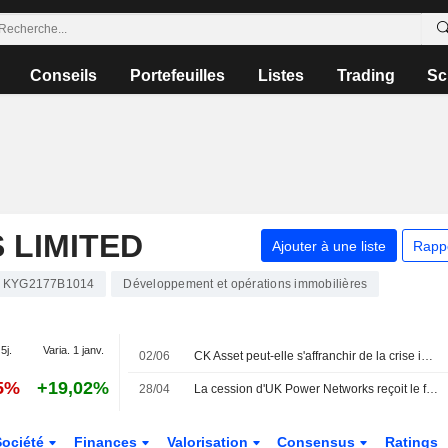
Conseils
Portefeuilles
Listes
Trading
Sc
 LIMITED
Ajouter à une liste
Rapp
KYG2177B1014
Développement et opérations immobilières
5j.
Varia. 1 janv.
02/06
CK Asset peut-elle s'affranchir de la crise immobilière ?
35%
+19,02%
28/04
La cession d'UK Power Networks reçoit le feu vert des actionnaires
Société
Finances
Valorisation
Consensus
Ratings