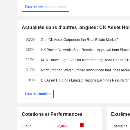
Plus de recommandations
Actualités dans d'autres langues: CK Asset Hol
02/06
Can CK Asset Outperfom the Real Estate Market?
28/04
UK Power Networks Sale Receives Approval from Share
21/04
MTR Draws Eight Bids for Kam Sheung Road Phase 2 Pr
31/03
19/03
Plus d'actualités
Cotations et Performances
Extrême
1 jour
-2,86%
1 semaine