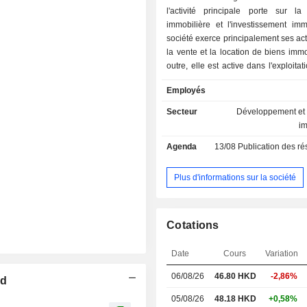
l'activité principale porte sur la
immobilière et l'investissement imm
société exerce principalement ses act
la vente et la location de biens immo
outre, elle est active dans l'exploitat
et d'appartements avec services hôtel
Employés
que dans la gestion immobilière et la
projets. La société exerce égal
Secteur
Développement et 
activités dans l'exploitation
i
l'investissement dans les infrastr
Agenda
13/08
Publication des résultat
l'exploitation d'actifs liés aux services
société exerce ses activités sur l
nationaux et internationaux.
Plus d'informations sur la société
Cotations
Date
Cours
Variation
06/08/26
46.80 HKD
-2,86%
ed
05/08/26
48.18 HKD
+0,58%