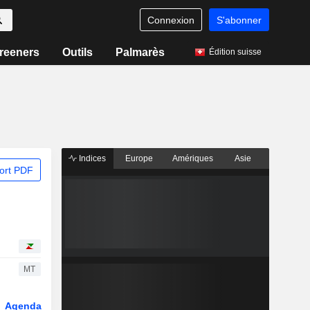
Connexion
S'abonner
reeners
Outils
Palmarès
Édition suisse
Indices
Europe
Amériques
Asie
ort PDF
MT
Agenda
Secteur
Dérivés
Fonds et ETFs