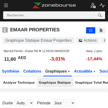
EMAAR PROPERTIES
11,60
AED
-3,01%
EMAAR PROPERTIES
Graphique Statique Emaar Properties
Actions
E
Marché Fermé -
Dubai FM
12:58:04 06/08/2026
Varia. 1 janv.
AED
-3,01%
11,60
-17,44%
Synthèse
Cotations
Graphiques
Actualités
Soci
Analyse Technique
Graphique Statique
Graphique Total Re
Durée
Période