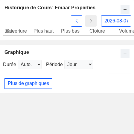
Historique de Cours: Emaar Properties
Date
Ouverture
Plus haut
Plus bas
Clôture
Volum
Graphique
Durée
Période
Plus de graphiques