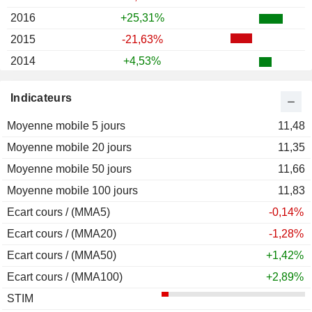
2016
+25,31%
2015
-21,63%
2014
+4,53%
2013
+103,73%
Indicateurs
2012
+45,91%
Moyenne mobile 5 jours
2011
-27,61%
11,48
Moyenne mobile 20 jours
2010
-8,03%
11,35
Moyenne mobile 50 jours
2009
+70,80%
11,66
Moyenne mobile 100 jours
2008
-84,83%
11,83
Ecart cours / (MMA5)
2007
+22,13%
-0,14%
Ecart cours / (MMA20)
2006
-46,49%
-1,28%
Ecart cours / (MMA50)
2005
+82,40%
+1,42%
Ecart cours / (MMA100)
2004
+399,00%
+2,89%
STIM
2003
+9,63%