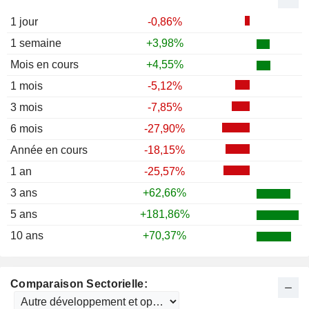
1 jour
-0,86%
1 semaine
+3,98%
Mois en cours
+4,55%
1 mois
-5,12%
3 mois
-7,85%
6 mois
-27,90%
Année en cours
-18,15%
1 an
-25,57%
3 ans
+62,66%
5 ans
+181,86%
10 ans
+70,37%
Comparaison Sectorielle: