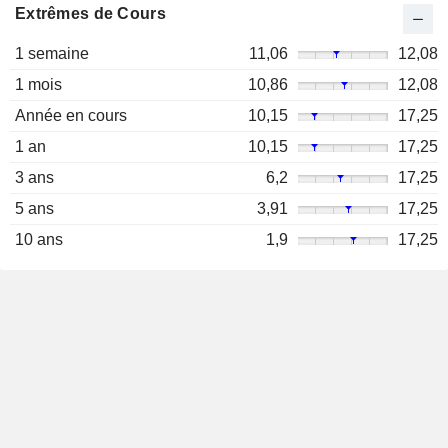
Extrêmes de Cours
1 semaine
11,06
12,08
1 mois
10,86
12,08
Année en cours
10,15
17,25
1 an
10,15
17,25
3 ans
6,2
17,25
5 ans
3,91
17,25
10 ans
1,9
17,25