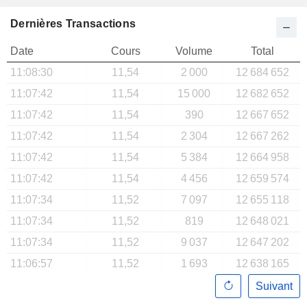
Dernières Transactions
Date
Cours
Volume
Total
11:08:30
11,54
2 000
12 684 652
11:07:42
11,54
15 000
12 682 652
11:07:42
11,54
390
12 667 652
11:07:42
11,54
2 304
12 667 262
11:07:42
11,54
5 384
12 664 958
11:07:42
11,54
4 456
12 659 574
11:07:34
11,52
7 097
12 655 118
11:07:34
11,52
819
12 648 021
11:07:34
11,52
9 037
12 647 202
11:06:57
11,52
1 693
12 638 165
Suivant