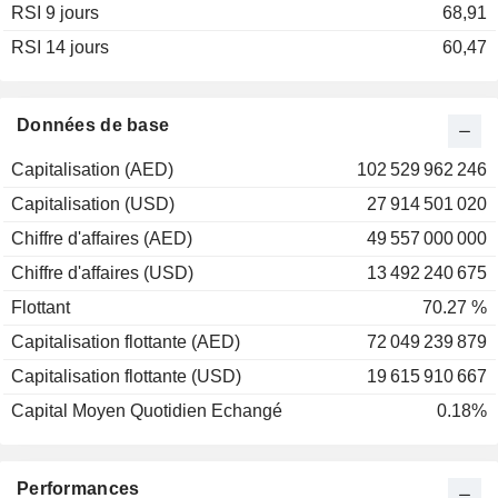
RSI 9 jours
2002
+6,78%
68,91
RSI 14 jours
2001
+14,13%
60,47
2000
-8,54%
1999
-22,64%
Données de base
Capitalisation (AED)
102 529 962 246
Capitalisation (USD)
27 914 501 020
Chiffre d'affaires (AED)
49 557 000 000
Chiffre d'affaires (USD)
13 492 240 675
Flottant
70.27 %
Capitalisation flottante (AED)
72 049 239 879
Capitalisation flottante (USD)
19 615 910 667
Capital Moyen Quotidien Echangé
0.18%
Performances