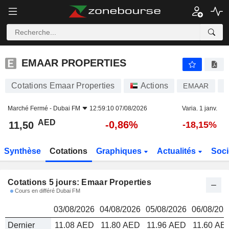
EMAAR PROPERTIES
11,50
AED
EMAAR PROPERTIES
Cotations Emaar Properties
Actions
EMAAR
A
Marché Fermé -
Dubai FM
12:59:10 07/08/2026
Varia. 1 janv.
AED
-0,86%
11,50
-18,15%
Synthèse
Cotations
Graphiques
Actualités
Soci
Cotations 5 jours: Emaar Properties
Cours en différé Dubai FM
03/08/2026
04/08/2026
05/08/2026
06/08/202
Dernier
11.08 AED
11.80 AED
11.96 AED
11.60 AE