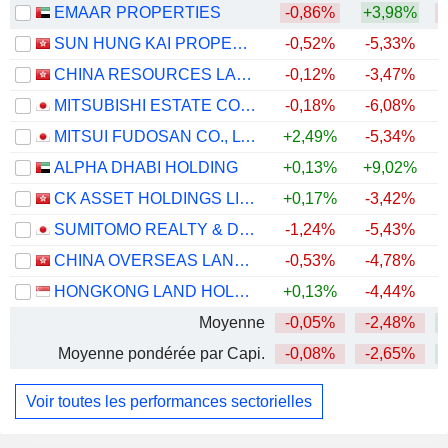
EMAAR PROPERTIES
-0,86%
+3,98%
SUN HUNG KAI PROPERTIES LIMITED
-0,52%
-5,33%
+
CHINA RESOURCES LAND LIMITED
-0,12%
-3,47%
+
MITSUBISHI ESTATE CO., LTD.
-0,18%
-6,08%
+
MITSUI FUDOSAN CO., LTD.
+2,49%
-5,34%
ALPHA DHABI HOLDING
+0,13%
+9,02%
CK ASSET HOLDINGS LIMITED
+0,17%
-3,42%
+
SUMITOMO REALTY & DEVELOPMENT CO., LTD.
-1,24%
-5,43%
+
CHINA OVERSEAS LAND & INVESTMENT LIMITED
-0,53%
-4,78%
HONGKONG LAND HOLDINGS LIMITED
+0,13%
-4,44%
+
Moyenne
-0,05%
-2,48%
Moyenne pondérée par Capi.
-0,08%
-2,65%
Voir toutes les performances sectorielles