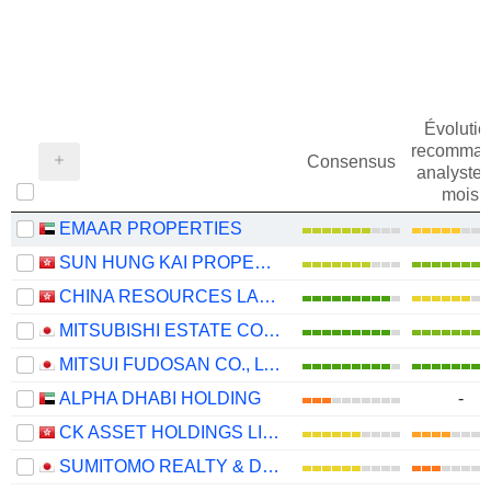
Évolutio
recomman
Consensus
analystes
mois
EMAAR PROPERTIES
SUN HUNG KAI PROPERTIES LIMITED
CHINA RESOURCES LAND LIMITED
MITSUBISHI ESTATE CO., LTD.
MITSUI FUDOSAN CO., LTD.
ALPHA DHABI HOLDING
-
CK ASSET HOLDINGS LIMITED
SUMITOMO REALTY & DEVELOPMENT CO., LTD.