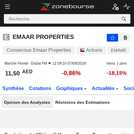
EMAAR PROPERTIES
11,50
AED
-0,86%
EMAAR PROPERTIES
Consensus Emaar Properties
Actions
EMAAR
Marché Fermé -
Dubai FM
12:59:10 07/08/2026
Varia. 1 janv.
AED
-0,86%
11,50
-18,15%
Synthèse
Cotations
Graphiques
Actualités
Soci
Opinion des Analystes
Révisions des Estimations