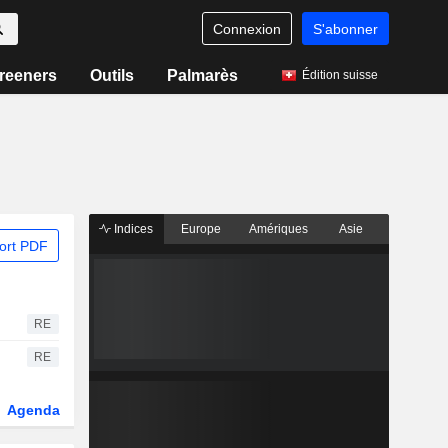
Connexion
S'abonner
reeners
Outils
Palmarès
Édition suisse
Indices
Europe
Amériques
Asie
ort PDF
RE
RE
Agenda
Secteur
Dérivés
Fonds et ETFs