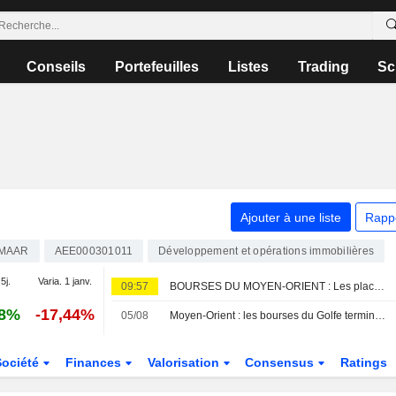
Conseils
Portefeuilles
Listes
Trading
Sc
Ajouter à une liste
Rapp
MAAR
AEE000301011
Développement et opérations immobilières
5j.
Varia. 1 janv.
09:57
BOURSES DU MOYEN-ORIENT : Les places du Golfe font du surplace entre les pourparlers Iran-Oman et les attaques en Arabie saoudite
88%
-17,44%
05/08
Moyen-Orient : les bourses du Golfe terminent en hausse, les investisseurs guettent des signes de progrès dans les discussions entre les États-Unis et l'Iran
Société
Finances
Valorisation
Consensus
Ratings