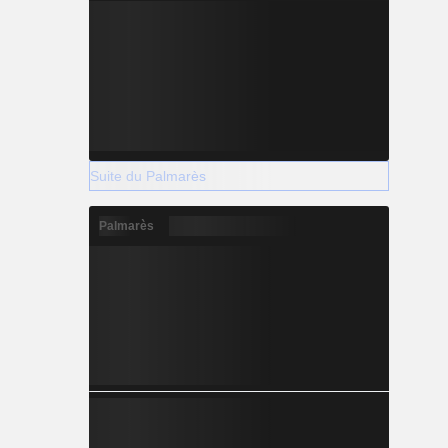
Suite du Palmarès
Palmarès