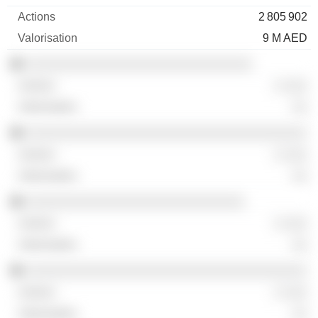
2 805 902
9 M AED
░░░░░░░░░░░░░░░░░░░░░░░░░░░░░
░ ░░░
░░
░░░░░░░░░░░░░░░░░░░░░░░░░░░░░░░░░░░░
░ ░░░
░░
░░░░░░░░░░░░░░░░░░░░░░░░░░░░
░ ░░░
░░
░░░░░░░░░░░░░░░░░░░░░░░░░░░░░░░░░░░░
░ ░░░
░░