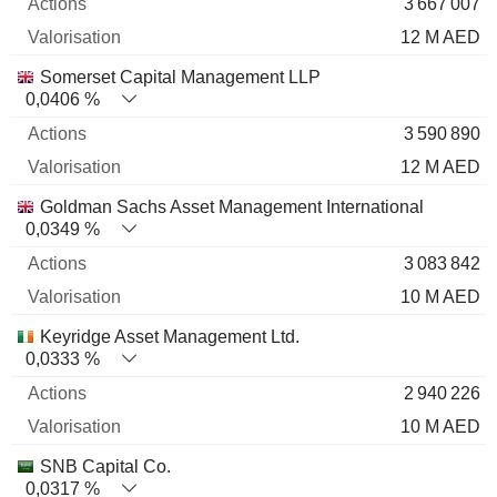
3 667 007
12 M AED
Somerset Capital Management LLP
0,0406 %
3 590 890
12 M AED
Goldman Sachs Asset Management International
0,0349 %
3 083 842
10 M AED
Keyridge Asset Management Ltd.
0,0333 %
2 940 226
10 M AED
SNB Capital Co.
0,0317 %