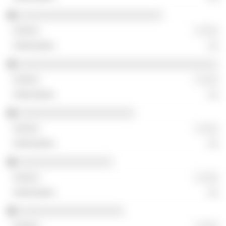
░░░░░░░░░░░░░░░░░░░░░░░░░░
░ ░░░
░░
░░░░░░░░░░░░░░░░░░░░░░░░░░░░░░░░░░░░
░ ░░░
░░
░░░░░░░░░░░░░░░░░░░░░
░ ░░░
░░
░░░░░░░░░░░░░░░░░
░ ░░░
░░
░░░░░░░░░░░░░░░░░░░