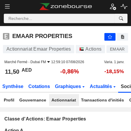
EMAAR PROPERTIES
11,50
AED
-0,86%
EMAAR PROPERTIES
Actionnariat Emaar Properties
Actions
EMAAR
Marché Fermé -
Dubai FM
12:59:10 07/08/2026
Varia. 1 janv.
AED
-0,86%
11,50
-18,15%
Synthèse
Cotations
Graphiques
Actualités
Soci
Profil
Gouvernance
Actionnariat
Transactions d'initiés
Classe d'Actions: Emaar Properties
Flottant
Action A