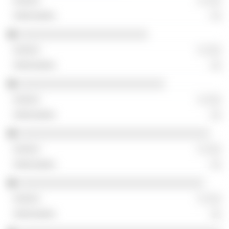
░ ░░░
░░
░░░░░░░░░░░░░░░░░░░░░░░
░ ░░░
░░
░░░░░░░░░░░░░░░░░░░░░░░░░░
░ ░░░
░░
░░░░░░░░░░░░░░░░░░░░░░░░░░░░░░░░░░
░ ░░░
░░
░░░░░░░░░░░░░░░░░░░░░░░░░░░░░░░░░
░ ░░░
░░