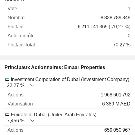
Vote
Nombre
Flottant
Autocontrôle
Total
1
8 838 789 849
6 211 141 369
( 70,27 %)
0
70,27 %
Principaux Actionnaires: Emaar Properties
Nom
Actions
%
Valorisation
Investment Corporation of Dubai (Investment Company)
22,27 %
1 968 601 792
6 389 M AED
Emirate of Dubai (United Arab Emirates)
7,456 %
659 050 967