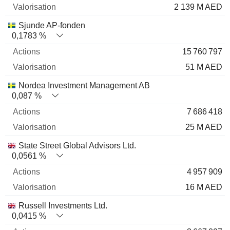
2 139 M AED
Sjunde AP-fonden
0,1783 %
15 760 797
51 M AED
Nordea Investment Management AB
0,087 %
7 686 418
25 M AED
State Street Global Advisors Ltd.
0,0561 %
4 957 909
16 M AED
Russell Investments Ltd.
0,0415 %