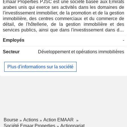
Afrique du Sud
0,01%
Emaar Properties PJSC est une société basée aux Émirats
arabes unis qui exerce ses activités dans les domaines de
l'investissement immobilier, de la promotion et de la gestion
immobilière, des centres commerciaux et du commerce de
détail, de l'hôtellerie, de la gestion immobilière et des
services publics, ainsi que dans l'investissement dans des
prestataires de services financiers. La société est organisée
Employés
-
en trois segments : l'immobilier, la location, le commerce de
détail et les activités connexes, ainsi que l'hôtellerie. Le
Secteur
Développement et opérations immobilières
segment immobilier est dédié au développement, à la vente
et à la gestion d'appartements en copropriété, de villas, de
locaux commerciaux et de terrains. Le segment de la
Plus d'informations sur la société
location, du commerce de détail et des activités connexes
est dédié au développement, à la location et à la gestion de
centres commerciaux, d'espaces de vente au détail,
d'espaces commerciaux et d'espaces résidentiels. Le
segment de l'hôtellerie est dédié au développement, à la
détention et à la gestion d'hôtels, d'appartements avec
services hôteliers et d'activités de loisirs.
Bourse
Actions
Action EMAAR
Société Emaar Properties
Actionnariat