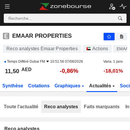
EMAAR PROPERTIES
11,50
AED
-0,86%
EMAAR PROPERTIES
Reco analystes Emaar Properties
Actions
EMAA
Temps Différé
Dubai FM
10:51:56 07/08/2026
Varia. 1 janv.
AED
-0,86%
11,50
-18,01%
Synthèse
Cotations
Graphiques
Actualités
Soci
Toute l'actualité
Reco analystes
Faits marquants
In
Reco analystes