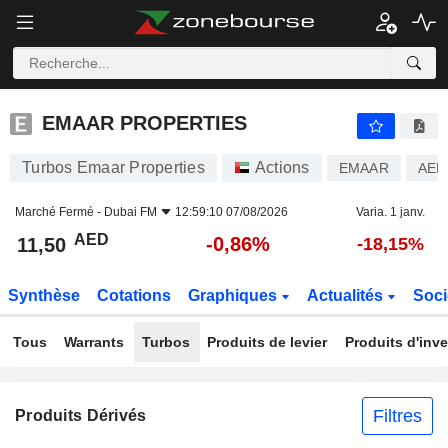
EMAAR PROPERTIES
11,50
AED
-0,86%
EMAAR PROPERTIES
Turbos Emaar Properties
Actions
EMAAR
AEE
Marché Fermé -
Dubai FM
12:59:10 07/08/2026
Varia. 1 janv.
AED
-0,86%
11,50
-18,15%
Synthèse
Cotations
Graphiques
Actualités
Soci
Tous
Warrants
Turbos
Produits de levier
Produits d'inv
Filtres
Produits Dérivés