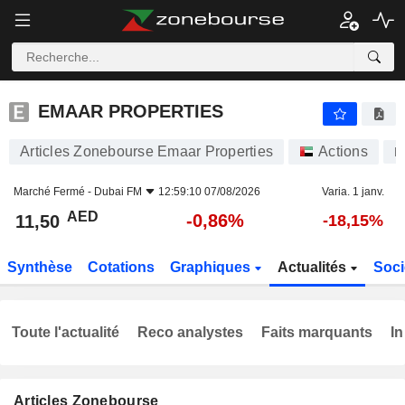
EMAAR PROPERTIES
11,50
AED
-0,86%
EMAAR PROPERTIES
Articles Zonebourse Emaar Properties
Actions
E
Marché Fermé -
Dubai FM
12:59:10 07/08/2026
Varia. 1 janv.
AED
-0,86%
11,50
-18,15%
Synthèse
Cotations
Graphiques
Actualités
Soci
Toute l'actualité
Reco analystes
Faits marquants
In
Articles Zonebourse