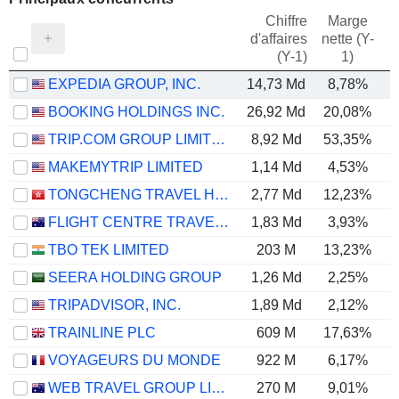
Chiffre
Marge
d'affaires
nette (Y-
E
(Y-1)
1)
EXPEDIA GROUP, INC.
14,73 Md
8,78%
BOOKING HOLDINGS INC.
26,92 Md
20,08%
TRIP.COM GROUP LIMITED
8,92 Md
53,35%
MAKEMYTRIP LIMITED
1,14 Md
4,53%
TONGCHENG TRAVEL HOLDINGS LIMITED
2,77 Md
12,23%
FLIGHT CENTRE TRAVEL GROUP LIMITED
1,83 Md
3,93%
TBO TEK LIMITED
203 M
13,23%
SEERA HOLDING GROUP
1,26 Md
2,25%
TRIPADVISOR, INC.
1,89 Md
2,12%
TRAINLINE PLC
609 M
17,63%
VOYAGEURS DU MONDE
922 M
6,17%
WEB TRAVEL GROUP LIMITED
270 M
9,01%