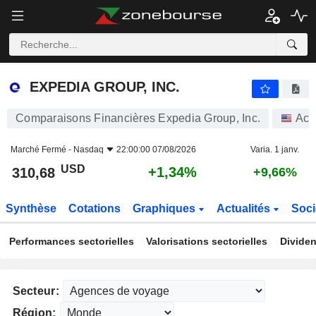
EXPEDIA GROUP, INC.
310,68
$
+1,34%
EXPEDIA GROUP, INC.
Comparaisons Financières Expedia Group, Inc.
Act
Marché Fermé -
Nasdaq
22:00:00 07/08/2026
Varia. 1 janv.
USD
+1,34%
310,68
+9,66%
Synthèse
Cotations
Graphiques
Actualités
Soci
Performances sectorielles
Valorisations sectorielles
Dividen
Secteur:
Région: