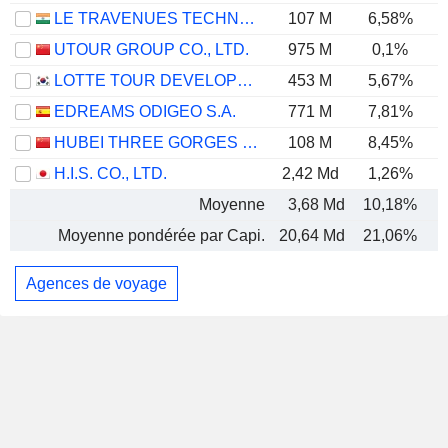
LE TRAVENUES TECHNOLOGY LIMITED
107 M
6,58%
UTOUR GROUP CO., LTD.
975 M
0,1%
LOTTE TOUR DEVELOPMENT CO., LTD.
453 M
5,67%
EDREAMS ODIGEO S.A.
771 M
7,81%
HUBEI THREE GORGES TOURISM GROUP CO., LTD.
108 M
8,45%
H.I.S. CO., LTD.
2,42 Md
1,26%
Moyenne
3,68 Md
10,18%
Moyenne pondérée par Capi.
20,64 Md
21,06%
Agences de voyage