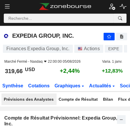
EXPEDIA GROUP, INC.
319,66
$
+2,44%
EXPEDIA GROUP, INC.
Finances Expedia Group, Inc.
Actions
EXPE
U
Marché Fermé -
Nasdaq
22:00:00 05/08/2026
Varia. 1 janv.
USD
+2,44%
319,66
+12,83%
Synthèse
Cotations
Graphiques
Actualités
Soci
Prévisions des Analystes
Compte de Résultat
Bilan
Flux d
Compte de Résultat Prévisionnel: Expedia Group,
Inc.