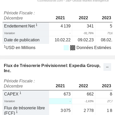
Période Fiscale :
2021
2022
2023
Décembre
1
Endettement Net
4 139
341
59
Variation
-
-91,76%
73,6
Date de publication
10.02.22
09.02.23
08.02.2
1
USD en Millions
Données Estimées
Flux de Trésorerie Prévisionnel: Expedia Group,
Inc.
Période Fiscale :
2021
2022
2023
Décembre
1
CAPEX
673
662
84
Variation
-
-1,63%
27,7
Flux de trésorerie libre
3 075
2 778
1 84
1
(FCF)