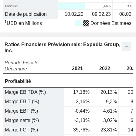
Variation
-
-9,66%
-33,6
Date de publication
10.02.22
09.02.23
08.02.2
1
USD en Millions
Données Estimées
Ratios Financiers Prévisionnels: Expedia Group,
Inc.
Période Fiscale :
2021
2022
202
Décembre
Profitabilité
Marge EBITDA (%)
17,18%
20,13%
20,
Marge EBIT (%)
2,16%
9,3%
8,
Marge EBT (%)
-0,44%
4,61%
7,
Marge nette (%)
-3,13%
3,02%
6,
Marge FCF (%)
35,76%
23,81%
14,