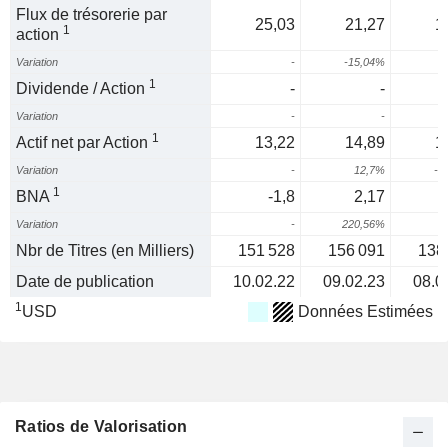
Flux de trésorerie par
25,03
21,27
1
1
action
Variation
-
-15,04%
-
1
Dividende / Action
-
-
Variation
-
-
1
Actif net par Action
13,22
14,89
1
Variation
-
12,7%
-3
1
BNA
-1,8
2,17
Variation
-
220,56%
1
Nbr de Titres (en Milliers)
151 528
156 091
138
Date de publication
10.02.22
09.02.23
08.0
1
USD
Données Estimées
Ratios de Valorisation