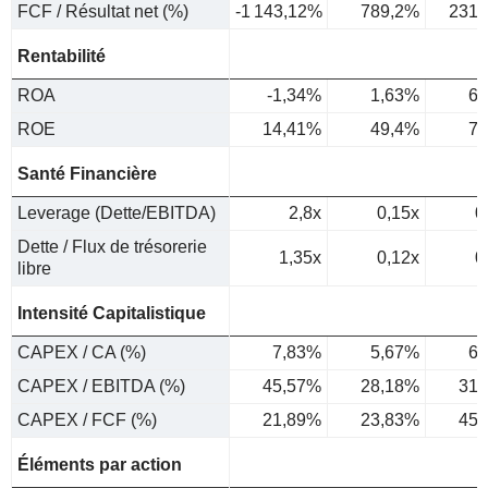
FCF / Résultat net (%)
-1 143,12%
789,2%
231,
Rentabilité
ROA
-1,34%
1,63%
6,
ROE
14,41%
49,4%
74
Santé Financière
Leverage (Dette/EBITDA)
2,8x
0,15x
0
Dette / Flux de trésorerie
1,35x
0,12x
0
libre
Intensité Capitalistique
CAPEX / CA (%)
7,83%
5,67%
6,
CAPEX / EBITDA (%)
45,57%
28,18%
31,
CAPEX / FCF (%)
21,89%
23,83%
45,
Éléments par action