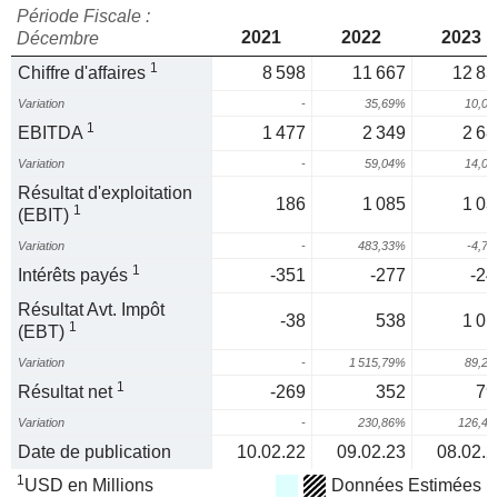
Période Fiscale :
2021
2022
2023
Décembre
1
Chiffre d'affaires
8 598
11 667
12 83
Variation
-
35,69%
10,0
1
EBITDA
1 477
2 349
2 68
Variation
-
59,04%
14,0
Résultat d'exploitation
186
1 085
1 03
1
(EBIT)
Variation
-
483,33%
-4,7
1
Intérêts payés
-351
-277
-24
Résultat Avt. Impôt
-38
538
1 01
1
(EBT)
Variation
-
1 515,79%
89,2
1
Résultat net
-269
352
79
Variation
-
230,86%
126,4
Date de publication
10.02.22
09.02.23
08.02.2
1
USD en Millions
Données Estimées