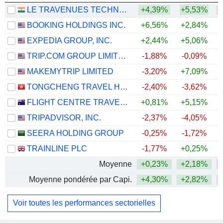
LE TRAVENUES TECHNOLOGY LIMITED
+4,39%
+5,53%
BOOKING HOLDINGS INC.
+6,56%
+2,84%
EXPEDIA GROUP, INC.
+2,44%
+5,06%
+
TRIP.COM GROUP LIMITED
-1,88%
-0,09%
MAKEMYTRIP LIMITED
-3,20%
+7,09%
TONGCHENG TRAVEL HOLDINGS LIMITED
-2,40%
-3,62%
FLIGHT CENTRE TRAVEL GROUP LIMITED
+0,81%
+5,15%
+
TRIPADVISOR, INC.
-2,37%
-4,05%
SEERA HOLDING GROUP
-0,25%
-1,72%
TRAINLINE PLC
-1,77%
+0,25%
Moyenne
+0,23%
+2,18%
Moyenne pondérée par Capi.
+4,30%
+2,82%
Voir toutes les performances sectorielles