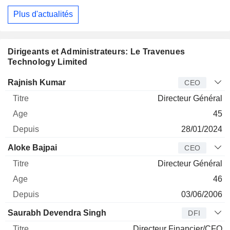
Plus d'actualités
Dirigeants et Administrateurs: Le Travenues
Technology Limited
Dirigeant
Titre
Age
Depuis
Rajnish Kumar
CEO
Directeur Général
45
28/01/2024
Aloke Bajpai
CEO
Directeur Général
46
03/06/2006
Saurabh Devendra Singh
DFI
Directeur Financier/CFO