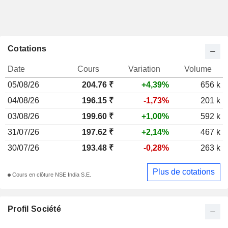
Cotations
Date
Cours
Variation
Volume
05/08/26
204.76 ₹
+4,39%
656 k
04/08/26
196.15 ₹
-1,73%
201 k
03/08/26
199.60 ₹
+1,00%
592 k
31/07/26
197.62 ₹
+2,14%
467 k
30/07/26
193.48 ₹
-0,28%
263 k
Plus de cotations
Cours en clôture NSE India S.E.
Profil Société