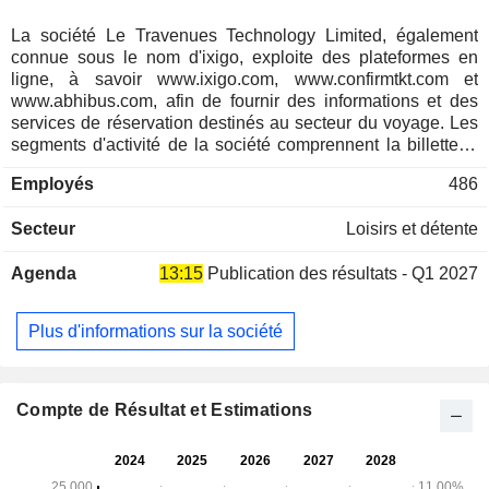
La société Le Travenues Technology Limited, également
connue sous le nom d'ixigo, exploite des plateformes en
ligne, à savoir www.ixigo.com, www.confirmtkt.com et
www.abhibus.com, afin de fournir des informations et des
services de réservation destinés au secteur du voyage. Les
segments d'activité de la société comprennent la billetterie
aérienne, la billetterie ferroviaire, la billetterie d'autobus et
Employés
486
d'autres services. Le segment de la billetterie aérienne, par
le biais d'Internet, de plateformes mobiles et de centres
Secteur
Loisirs et détente
d'appels, permet de réserver et de gérer des billets d'avion
nationaux et internationaux pour le consommateur final via
Agenda
13:15
Publication des résultats - Q1 2027
les canaux «entreprise à consommateur» (B2C) et
«entreprise à entreprise à consommateur» (B2B2C). Le
segment de la billetterie ferroviaire, par le biais d’Internet, de
Plus d'informations sur la société
plateformes mobiles et de centres d’appels, permet de
réserver et de gérer des billets de train pour les
consommateurs via les canaux B2C et B2B2C. Le segment
de la billetterie d’autocar, par le biais d’Internet, de
Compte de Résultat et Estimations
plateformes mobiles et de centres d’appels, permet de
réserver et de gérer des billets d’autocar pour les
consommateurs via les canaux B2C et B2B2C.