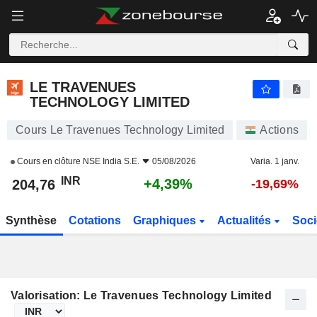
LE TRAVENUES TECHNOLOGY LIMITED
204,76
₹
+4,39%
LE TRAVENUES
TECHNOLOGY LIMITED
Cours Le Travenues Technology Limited
Actions
Cours en clôture
NSE India S.E.
05/08/2026
Varia. 1 janv.
INR
+4,39%
204,76
-19,69%
Synthèse
Cotations
Graphiques
Actualités
Soci
Valorisation: Le Travenues Technology Limited