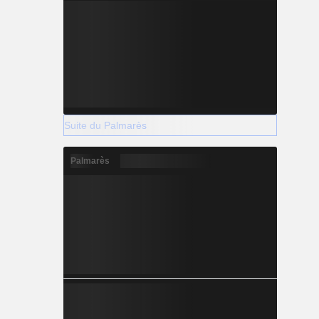
Suite du Palmarès
Palmarès