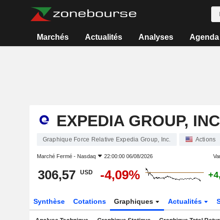
Marchés
Actualités
Analyses
Agenda
EXPEDIA GROUP, INC
Graphique Force Relative Expedia Group, Inc.
Actions
Marché Fermé -
Nasdaq
22:00:00 06/08/2026
Var
306,57
-4,09%
USD
+4
Synthèse
Cotations
Graphiques
Actualités