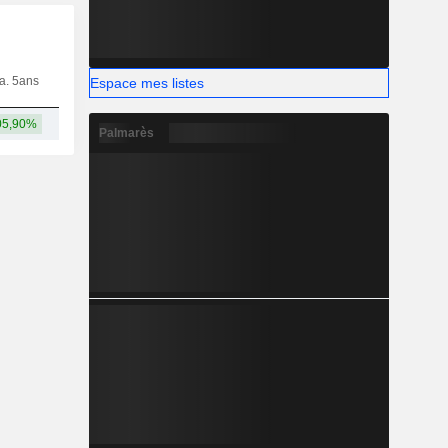
ia. 5ans
Capi.
CT
MT
LT
Espace mes listes
05,90%
36,8 Md
Palmarès