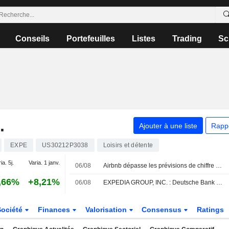
Conseils
Portefeuilles
Listes
Trading
Sc
.
Ajouter à une liste
Rapp
EXPE
US30212P3038
Loisirs et détente
ia. 5j.
Varia. 1 janv.
06/08
Airbnb dépasse les prévisions de chiffre d'affaires grâce à la demande mondiale et l'effet Coupe du Monde
,66%
+8,21%
06/08
EXPEDIA GROUP, INC. : Deutsche Bank Securities est neutre sur le titre
Société
Finances
Valorisation
Consensus
Ratings