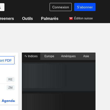
Connexion
S'abonner
reeners
Outils
Palmarès
Édition suisse
Indices
Europe
Amériques
Asie
ort PDF
RE
ZM
Agenda
Secteur
Dérivés
Fonds et ETFs