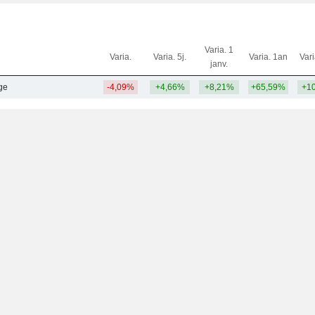
Varia. 1
Varia.
Varia. 5j.
Varia. 1an
Var
janv.
ge
-4,09%
+4,66%
+8,21%
+65,59%
+1