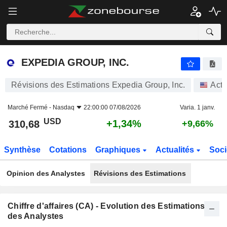
EXPEDIA GROUP, INC.
310,68
$
+1,34%
EXPEDIA GROUP, INC.
Révisions des Estimations Expedia Group, Inc.
Acti
Marché Fermé -
Nasdaq
22:00:00 07/08/2026
Varia. 1 janv.
USD
+1,34%
310,68
+9,66%
Synthèse
Cotations
Graphiques
Actualités
Soci
Opinion des Analystes
Révisions des Estimations
Chiffre d'affaires (CA) - Evolution des Estimations
des Analystes