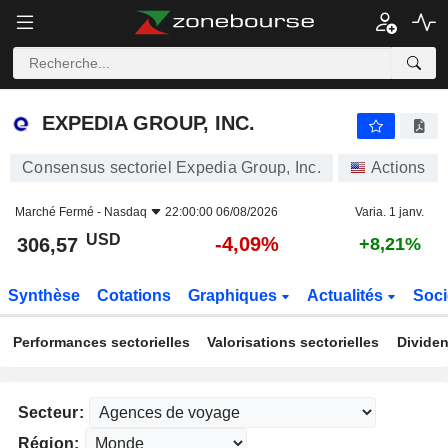
EXPEDIA GROUP, INC.
306,57
$
-4,09%
EXPEDIA GROUP, INC.
Consensus sectoriel Expedia Group, Inc.
Actions
Marché Fermé -
Nasdaq
22:00:00 06/08/2026
Varia. 1 janv.
USD
-4,09%
306,57
+8,21%
Synthèse
Cotations
Graphiques
Actualités
Soci
Performances sectorielles
Valorisations sectorielles
Dividen
Secteur:
Région: