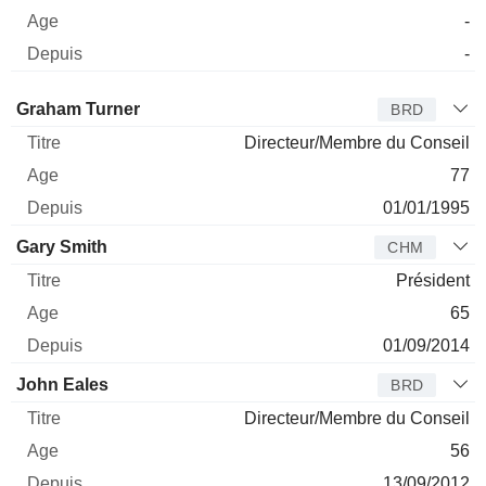
-
-
Administrateur
Titre
Age
Depuis
Graham Turner
BRD
Directeur/Membre du Conseil
77
01/01/1995
Gary Smith
CHM
Président
65
01/09/2014
John Eales
BRD
Directeur/Membre du Conseil
56
13/09/2012