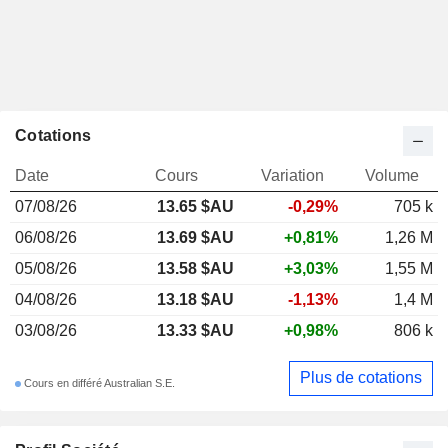
Cotations
Date
Cours
Variation
Volume
07/08/26
13.65 $AU
-0,29%
705 k
06/08/26
13.69 $AU
+0,81%
1,26 M
05/08/26
13.58 $AU
+3,03%
1,55 M
04/08/26
13.18 $AU
-1,13%
1,4 M
03/08/26
13.33 $AU
+0,98%
806 k
Plus de cotations
Cours en différé Australian S.E.