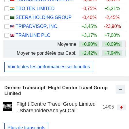
TBO TEK LIMITED
-0,75%
+5,21%
+
SEERA HOLDING GROUP
-0,40%
-2,45%
TRIPADVISOR, INC.
+3,45%
-23,90%
TRAINLINE PLC
+3,17%
+7,00%
Moyenne
+0,90%
+0,09%
Moyenne pondérée par Capi.
+2,42%
+7,94%
Voir toutes les performances sectorielles
Dernier Transcript: Flight Centre Travel Group
Limited
Flight Centre Travel Group Limited
14/05
- Shareholder/Analyst Call
Plus de transcripts