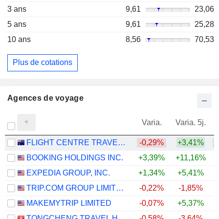
3 ans
9,61
23,06
5 ans
9,61
25,28
10 ans
8,56
70,53
Plus de cotations
Agences de voyage
Varia.
Varia. 5j.
FLIGHT CENTRE TRAVEL GROUP LIMITED
-0,29%
+3,41%
BOOKING HOLDINGS INC.
+3,39%
+11,16%
EXPEDIA GROUP, INC.
+1,34%
+5,41%
+
TRIP.COM GROUP LIMITED
-0,22%
-1,85%
MAKEMYTRIP LIMITED
-0,07%
+5,37%
TONGCHENG TRAVEL HOLDINGS LIMITED
-0,58%
-3,64%