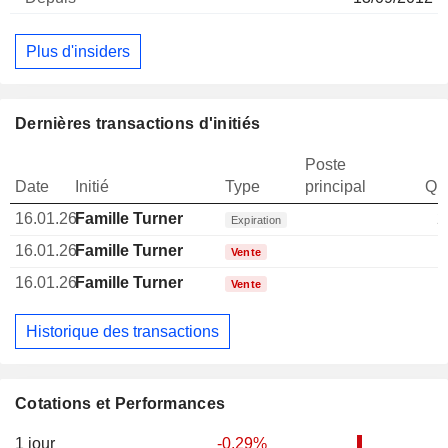
Plus d'insiders
Dernières transactions d'initiés
Poste
Date
Initié
Type
principal
Qua
16.01.26
Famille Turner
2
Expiration
16.01.26
Famille Turner
Vente
16.01.26
Famille Turner
Vente
Historique des transactions
Cotations et Performances
1 jour
-0,29%