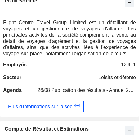
Profil Société
Flight Centre Travel Group Limited est un détaillant de
voyages et un gestionnaire de voyages d'affaires. Les
principales activités de la société comprennent la vente au
détail de voyages d'agrément et la gestion de voyages
d'affaires, ainsi que des activités liées à l'expérience de
voyage sur place, notamment l'organisation de circuits, les
agences de gestion de destinations (DMC) et la vente en
Employés
12 411
gros. Elle fournit également des services d'agence
spécialisés dans l'organisation de réunions et
Secteur
Loisirs et détente
d'événements. Le segment « Loisirs » regroupe les marques
de vente au détail en agence et en ligne destinées aux
Agenda
26/08
Publication des résultats - Annuel 2026
particuliers, les marques de voyages de luxe Travel
Associates et Scott Dunn, les agents indépendants et les
offres complémentaires. Le segment Entreprises comprend
Plus d'informations sur la société
la marque FCM, ainsi que des marques destinées aux
voyageurs d'affaires et à d'autres clients professionnels. Le
segment Siège social mondial regroupe les activités basées
à Brisbane et d'autres services de soutien, notamment
Compte de Résultat et Estimations
Supply, qui soutiennent le réseau mondial, ainsi que les