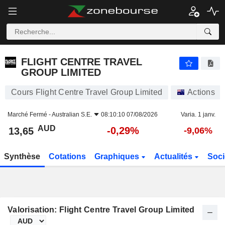
FLIGHT CENTRE TRAVEL GROUP LIMITED
13,65
$
-0,29%
FLIGHT CENTRE TRAVEL
GROUP LIMITED
Cours Flight Centre Travel Group Limited
Actions
Marché Fermé -
Australian S.E.
08:10:10 07/08/2026
Varia. 1 janv.
AUD
-0,29%
13,65
-9,06%
Synthèse
Cotations
Graphiques
Actualités
Soci
Valorisation: Flight Centre Travel Group Limited