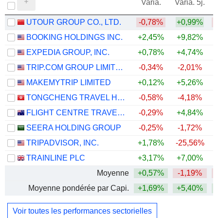
Varia.
Varia. 5j.
UTOUR GROUP CO., LTD.
-0,78%
+0,99%
BOOKING HOLDINGS INC.
+2,45%
+9,82%
EXPEDIA GROUP, INC.
+0,78%
+4,74%
+
TRIP.COM GROUP LIMITED
-0,34%
-2,01%
MAKEMYTRIP LIMITED
+0,12%
+5,26%
TONGCHENG TRAVEL HOLDINGS LIMITED
-0,58%
-4,18%
FLIGHT CENTRE TRAVEL GROUP LIMITED
-0,29%
+4,84%
+
SEERA HOLDING GROUP
-0,25%
-1,72%
TRIPADVISOR, INC.
+1,78%
-25,56%
TRAINLINE PLC
+3,17%
+7,00%
Moyenne
+0,57%
-1,19%
Moyenne pondérée par Capi.
+1,69%
+5,40%
Voir toutes les performances sectorielles