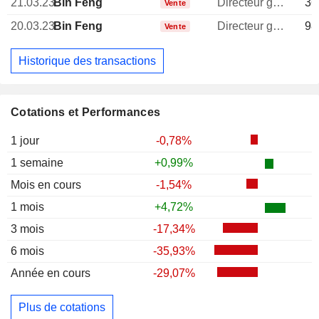
21.03.23
Bin Feng
Directeur general
36
Vente
20.03.23
Bin Feng
Directeur general
98
Vente
Historique des transactions
Cotations et Performances
1 jour
-0,78%
1 semaine
+0,99%
Mois en cours
-1,54%
1 mois
+4,72%
3 mois
-17,34%
6 mois
-35,93%
Année en cours
-29,07%
Plus de cotations