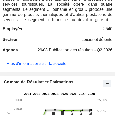
services touristiques. La société opère dans quatre
segments. Le segment « Tourisme en gros » propose une
gamme de produits thématiques et d’autres prestations de
services. Le segment « Tourisme au détail » gère des
boutiques de produits touristiques à travers le pays. Le
Employés
2 540
segment « Services de marketing intégrés » est spécialisé
dans la création d’activités de relations publiques,
Secteur
Loisirs et détente
l’intégration de ressources, la conception et la production,
ainsi que la promotion de marques. Le segment « Autres
Agenda
29/08
Publication des résultats - Q2 2026
secteurs » propose des services complets à l'exportation. La
société exerce principalement ses activités sur le marché
intérieur.
Plus d'informations sur la société
Compte de Résultat et Estimations