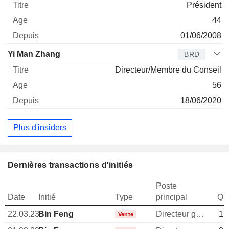
Président
44
01/06/2008
Yi Man Zhang
BRD
Directeur/Membre du Conseil
56
18/06/2020
Plus d'insiders
Dernières transactions d'initiés
Poste
Date
Initié
Type
principal
Qua
22.03.23
Bin Feng
Directeur general
15
Vente