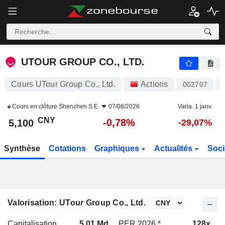
UTOUR GROUP CO., LTD.
5,100
¥
-0,78%
UTOUR GROUP CO., LTD.
Cours UTour Group Co., Ltd.
Actions
002707
Cours en clôture
Shenzhen S.E.
07/08/2026
Varia. 1 janv.
CNY
-0,78%
5,100
-29,07%
Synthèse
Cotations
Graphiques
Actualités
Soci
Valorisation: UTour Group Co., Ltd.
Capitalisation
5,01 Md
PER 2026 *
128x
P