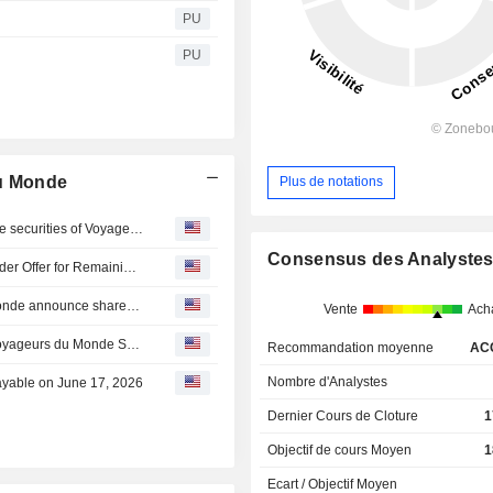
PU
PU
du Monde
Plus de notations
Voyageurs du Monde: Proposed public tender offer for the securities of Voyageurs du Monde
Consensus des Analyste
Voyageurs du Monde's Holding Company to Launch Tender Offer for Remaining Interest
AVANTAGE : Founding shareholders of Voyageurs du Monde announce shareholding reorganisation and proposed Public Tender Offer
Vente
Ach
Avantage SA proposed to acquire the 13.56% stake in Voyageurs du Monde SA for approximately ?110 million.
Recommandation moyenne
AC
Nombre d'Analystes
yable on June 17, 2026
Dernier Cours de Cloture
1
Objectif de cours Moyen
1
Ecart / Objectif Moyen