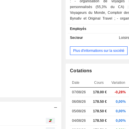
: - organisation de voyages individuels
personnalisés (55,3% du CA) 
Voyageurs du Monde, Comptoir de
Bynativ et Original Travel ; - organisation de
voyages d'aventure (44,6%) : essen
Employés
treks, randonnées et voyages à vél
Terres d'Aventure, Allibert Trekki
Secteur
Loisir
Aventure, KE Adventure Travel
Touristik, Loire Valley Travel, Rad
Plus d'informations sur la société
SE Tours et Ruckenwind Reisen) ; - aut
(0,1%) : notamment organisation 
collectifs et de circuits accompagnés 
A fin 2025, la commercialisation des 
Cotations
services est assurée au travers d'u
18 agences implantées France (13),
Date
Cours
Variation
(2), au Canada (2) et en Belgiq
07/08/26
178.00
€
-0,28%
Internet.
06/08/26
178.50 €
0,00%
05/08/26
178.50 €
0,00%
04/08/26
178.50 €
0,00%