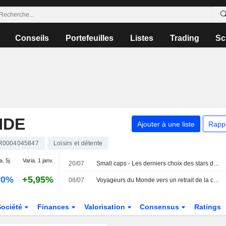
Conseils
Portefeuilles
Listes
Trading
Sc
NDE
Ajouter à une liste
Rapp
R0004045847
Loisirs et détente
a. 5j.
Varia. 1 janv.
20/07
Small caps - Les derniers choix des stars de la gestion
00%
+5,95%
08/07
Voyageurs du Monde vers un retrait de la cote
Société
Finances
Valorisation
Consensus
Ratings