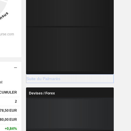
s
Suite du Palmarès
at
CUMULER
Devises / Forex
2
78,50
EUR
80,00
EUR
+0,84%