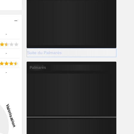
-
Suite du Palmarès
-
Palmarès
-