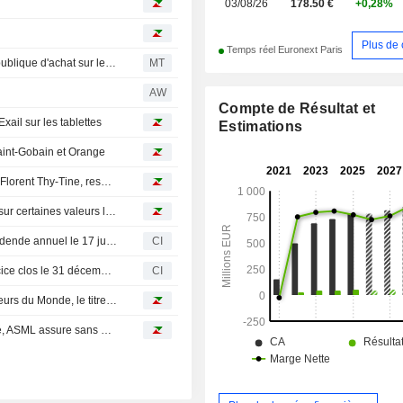
03/08/26
178.50 €
+0,28%
Plus de 
Temps réel Euronext Paris
La holding de Voyageurs du Monde va lancer une offre publique d'achat sur le solde du capital
MT
AW
Compte de Résultat et
xail sur les tablettes
Estimations
aint-Gobain et Orange
"A ce stade, les sociétés font preuve de résilience" selon Florent Thy-Tine, responsable de la recherche chez TP ICAP Midcap
"Il est probablement temps de revenir sur les ESN, voire sur certaines valeurs liées à la construction" selon Jean-François Delcaire, gérant de HMG Découvertes
Voyageurs du Monde SA annonce le versement d'un dividende annuel le 17 juin 2026
CI
Voyageurs du Monde SA publie ses résultats pour l'exercice clos le 31 décembre 2025
CI
Résultats légèrement inférieurs aux attentes pour Voyageurs du Monde, le titre recule
Bourse : Hermès perd un petit bout de cape d'invincibilité, ASML assure sans briller