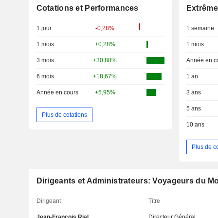
Cotations et Performances
Extrême
1 jour
-0,28%
1 semaine
1 mois
+0,28%
1 mois
3 mois
+30,88%
Année en c
6 mois
+18,67%
1 an
Année en cours
+5,95%
3 ans
5 ans
Plus de cotations
10 ans
Plus de c
Dirigeants et Administrateurs: Voyageurs du M
Dirigeant
Titre
Jean-François Rial
Directeur Général