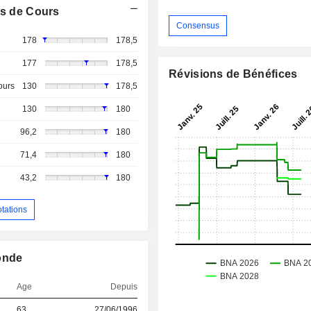
s de Cours
Consensus
178
178,5
177
178,5
Révisions de Bénéfices
ours
130
178,5
130
180
96,2
180
71,4
180
43,2
180
otations
onde
Age
Depuis
63
27/06/1996