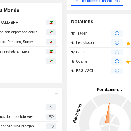
Plus de données financières
du Monde
Notations
z Oddo BHF
e son objectif de cours
Trader
Avis d'analystes du jour : L'Oréal, Renault, Iberdrola, Nordex, Pandora, Sonova, ADP, F-Secure...
Investisseur
résultats annuels
Globale
Qualité
ESG MSCI
e
PU
Voyageurs du Monde: Projet d'offre publique visant les titres de la société Voyageurs du Monde
EQ
AVANTAGE : Les Fondateurs de Voyageurs du Monde annoncent une réorganisation actionnariale et le lancement d'un projet d'offre publique
EQ