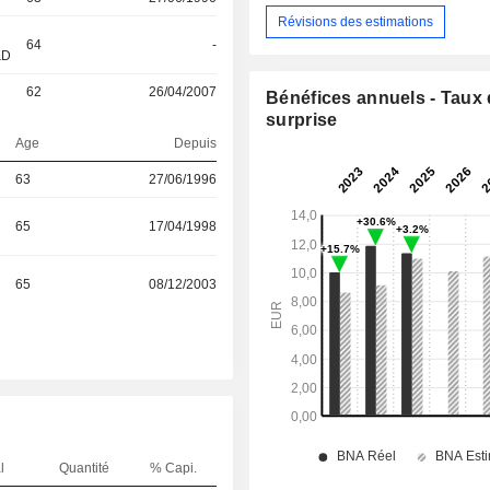
Révisions des estimations
64
-
&D
l
62
26/04/2007
Bénéfices annuels - Taux
surprise
Age
Depuis
63
27/06/1996
65
17/04/1998
65
08/12/2003
l
Quantité
% Capi.