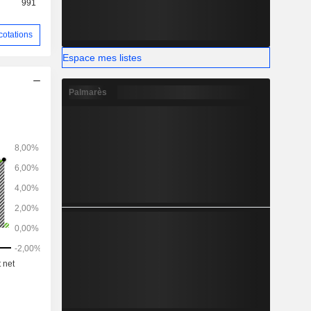
991
cotations
Espace mes listes
Palmarès