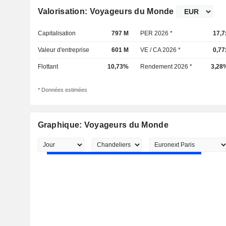
Valorisation: Voyageurs du Monde
Capitalisation
797 M
PER 2026 *
17,7
Valeur d'entreprise
601 M
VE / CA 2026 *
0,77
Flottant
10,73%
Rendement 2026 *
3,28
* Données estimées
Graphique: Voyageurs du Monde