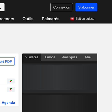
Connexion
S'abonner
reeners
Outils
Palmarès
Édition suisse
Indices
Europe
Amériques
Asie
ort PDF
Agenda
Secteur
Dérivés