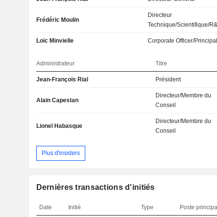
Directeur
Frédéric Moulin
Technique/Scientifique/R
Loïc Minvielle
Corporate Officer/Principa
Administrateur
Titre
Jean-François Rial
Président
Directeur/Membre du
Alain Capestan
Conseil
Directeur/Membre du
Lionel Habasque
Conseil
Plus d'insiders
Dernières transactions d'initiés
Date
Initié
Type
Poste principa