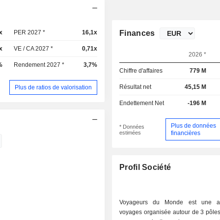
x
PER 2027 *
16,1x
Finances
x
VE / CA 2027 *
0,71x
2026 *
%
Rendement 2027 *
3,7%
Chiffre d'affaires
779 M
Résultat net
45,15 M
Plus de ratios de valorisation
Endettement Net
-196 M
Plus de données
* Données
estimées
financières
Profil Société
Voyageurs du Monde est une a
voyages organisée autour de 3 pôles 