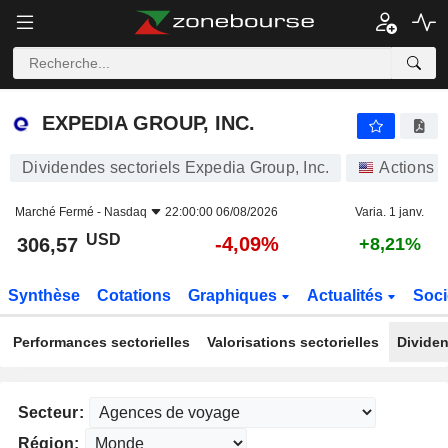
EXPEDIA GROUP, INC.
306,57
$
-4,09%
EXPEDIA GROUP, INC.
Dividendes sectoriels Expedia Group, Inc.
Actions
Marché Fermé -
Nasdaq
22:00:00 06/08/2026
Varia. 1 janv.
USD
-4,09%
306,57
+8,21%
Synthèse
Cotations
Graphiques
Actualités
Soci
Performances sectorielles
Valorisations sectorielles
Dividen
Secteur:
Région: