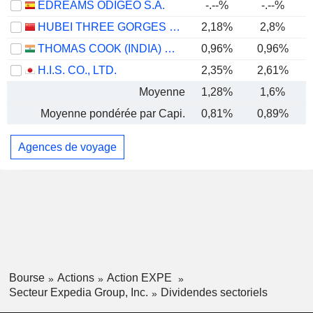
EDREAMS ODIGEO S.A.
-.--%
-.--%
HUBEI THREE GORGES TOURISM GROUP CO., LTD.
2,18%
2,8%
THOMAS COOK (INDIA) LIMITED
0,96%
0,96%
H.I.S. CO., LTD.
2,35%
2,61%
-
Moyenne
1,28%
1,6%
Moyenne pondérée par Capi.
0,81%
0,89%
Agences de voyage
Bourse
Actions
Action EXPE
Secteur Expedia Group, Inc.
Dividendes sectoriels