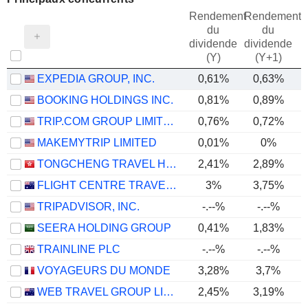
Rendement
Rendement
du
du
dividende
dividende
(Y)
(Y+1)
EXPEDIA GROUP, INC.
0,61%
0,63%
BOOKING HOLDINGS INC.
0,81%
0,89%
TRIP.COM GROUP LIMITED
0,76%
0,72%
MAKEMYTRIP LIMITED
0,01%
0%
TONGCHENG TRAVEL HOLDINGS LIMITED
2,41%
2,89%
FLIGHT CENTRE TRAVEL GROUP LIMITED
3%
3,75%
TRIPADVISOR, INC.
-.--%
-.--%
SEERA HOLDING GROUP
0,41%
1,83%
TRAINLINE PLC
-.--%
-.--%
VOYAGEURS DU MONDE
3,28%
3,7%
WEB TRAVEL GROUP LIMITED
2,45%
3,19%