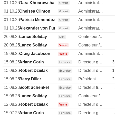
01.10.25
Dara Khosrowshahi
Administrateur
Gratuit
01.10.25
Chelsea Clinton
Administrateur
Gratuit
01.10.25
Patricia Menendez-Cambo
Administrateur
Gratuit
01.10.25
Alexander von Fürstenberg
Administrateur
Gratuit
26.08.25
Lance Soliday
Controleur / auditeur
Don
20.08.25
Lance Soliday
Controleur / auditeur
Vente
19.08.25
Craig Jacobson
Administrateur
Vente
15.08.25
Ariane Gorin
Directeur general
3
Exercice
15.08.25
Robert Dzielak
Directeur des ressources humaines
1
Exercice
15.08.25
Barry Diller
Président
2
Exercice
15.08.25
Scott Schenkel
Directeur financier
Exercice
15.08.25
Lance Soliday
Controleur / auditeur
Exercice
12.08.25
Robert Dzielak
Directeur des ressources humaines
Vente
15.07.25
Ariane Gorin
Directeur general
Exercice