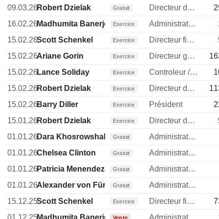
09.03.26
Robert Dzielak
Directeur des ressources humaines
2
Gratuit
16.02.26
Madhumita Banerjee
Administrateur
Exercice
15.02.26
Scott Schenkel
Directeur financier
Exercice
15.02.26
Ariane Gorin
Directeur general
16
Exercice
15.02.26
Lance Soliday
Controleur / auditeur
1
Exercice
15.02.26
Robert Dzielak
Directeur des ressources humaines
11
Exercice
15.02.26
Barry Diller
Président
2
Exercice
15.01.26
Robert Dzielak
Directeur des ressources humaines
Exercice
01.01.26
Dara Khosrowshahi
Administrateur
Gratuit
01.01.26
Chelsea Clinton
Administrateur
Gratuit
01.01.26
Patricia Menendez-Cambo
Administrateur
Gratuit
01.01.26
Alexander von Fürstenberg
Administrateur
Gratuit
15.12.25
Scott Schenkel
Directeur financier
7
Exercice
01.12.25
Madhumita Banerjee
Administrateur
Vente