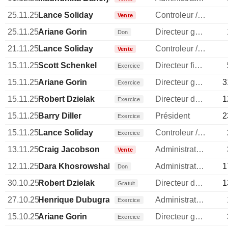
25.11.25
Lance Soliday
Controleur / auditeur
Vente
25.11.25
Ariane Gorin
Directeur general
Don
21.11.25
Lance Soliday
Controleur / auditeur
Vente
15.11.25
Scott Schenkel
Directeur financier
Exercice
15.11.25
Ariane Gorin
Directeur general
3
Exercice
15.11.25
Robert Dzielak
Directeur des ressources humaines
1
Exercice
15.11.25
Barry Diller
Président
2
Exercice
15.11.25
Lance Soliday
Controleur / auditeur
Exercice
13.11.25
Craig Jacobson
Administrateur
Vente
12.11.25
Dara Khosrowshahi
Administrateur
1
Don
30.10.25
Robert Dzielak
Directeur des ressources humaines
1
Gratuit
27.10.25
Henrique Dubugras
Administrateur
Exercice
15.10.25
Ariane Gorin
Directeur general
Exercice