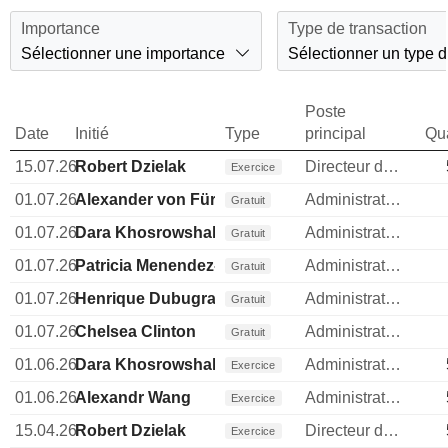
Importance
Type de transaction
Sélectionner une importance
Sélectionner un type d
Poste
Date
Initié
Type
principal
Qua
15.07.26
Robert Dzielak
Directeur des ressources humaines
Exercice
01.07.26
Alexander von Fürstenberg
Administrateur
Gratuit
01.07.26
Dara Khosrowshahi
Administrateur
Gratuit
01.07.26
Patricia Menendez-Cambo
Administrateur
Gratuit
01.07.26
Henrique Dubugras
Administrateur
Gratuit
01.07.26
Chelsea Clinton
Administrateur
Gratuit
01.06.26
Dara Khosrowshahi
Administrateur
Exercice
01.06.26
Alexandr Wang
Administrateur
Exercice
15.04.26
Robert Dzielak
Directeur des ressources humaines
Exercice