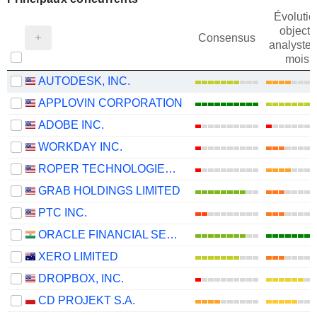
Évolutio
objectif
Consensus
analystes
mois
AUTODESK, INC.
APPLOVIN CORPORATION
ADOBE INC.
WORKDAY INC.
ROPER TECHNOLOGIES, INC.
GRAB HOLDINGS LIMITED
PTC INC.
ORACLE FINANCIAL SERVICES SOFTWARE LIMITED
XERO LIMITED
DROPBOX, INC.
CD PROJEKT S.A.