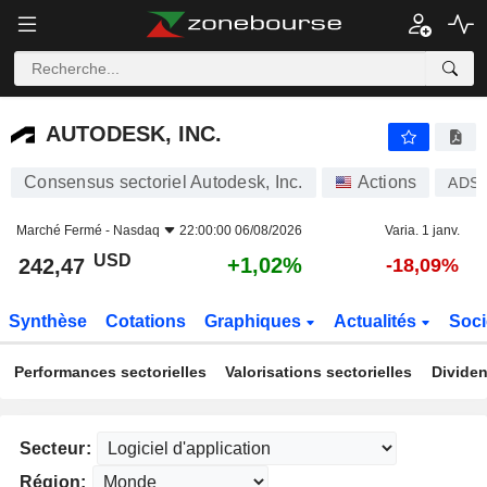
AUTODESK, INC.
242,47
$
+1,02%
AUTODESK, INC.
Consensus sectoriel Autodesk, Inc.
Actions
ADS
Marché Fermé -
Nasdaq
22:00:00 06/08/2026
Varia. 1 janv.
USD
+1,02%
242,47
-18,09%
Synthèse
Cotations
Graphiques
Actualités
Soci
Performances sectorielles
Valorisations sectorielles
Dividen
Secteur:
Région: