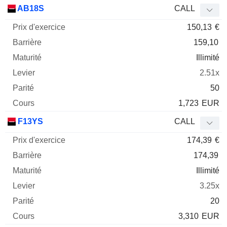
Prix
AB18S
CALL
d'exercice
Barrière
Maturité
Elasticité
150,13
€
Mnemo
Type
Parit
159,10
Illimité
2.51x
50
1,723
EUR
F13YS
CALL
174,39
€
174,39
Illimité
3.25x
20
3,310
EUR