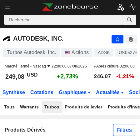
AUTODESK, INC.
249,08
$
+2,73%
AUTODESK, INC.
Turbos Autodesk, Inc.
Actions
ADSK
US052769
Marché Fermé -
Nasdaq
22:00:00 07/08/2026
Après clôture
02:00:00
USD
+2,73%
249,08
246,07
-1,21%
Synthèse
Cotations
Graphiques
Actualités
Soci
Tous
Warrants
Turbos
Produits de levier
Produits d'inv
Filtres
Produits Dérivés