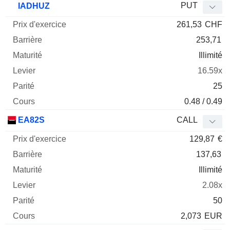
PUT
IADHUZ
261,53
CHF
253,71
Illimité
16.59x
25
0.48 / 0.49
EA82S
CALL
129,87
€
137,63
Illimité
2.08x
50
2,073
EUR