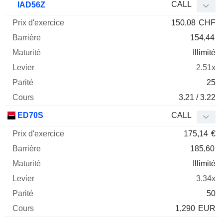
CALL
IAD56Z
150,08
CHF
154,44
Illimité
2.51x
25
3.21 / 3.22
ED70S
CALL
175,14
€
185,60
Illimité
3.34x
50
1,290
EUR