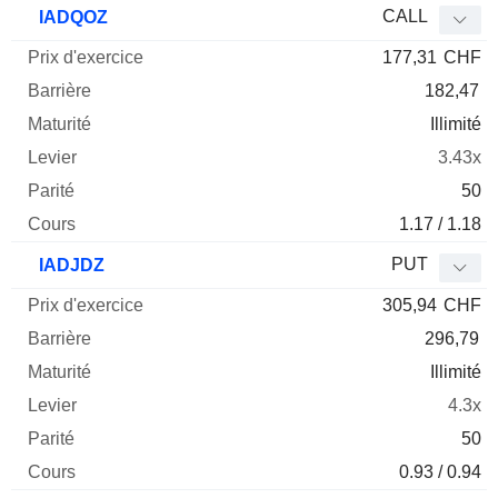
CALL
IADQOZ
177,31
CHF
182,47
Illimité
3.43x
50
1.17 / 1.18
PUT
IADJDZ
305,94
CHF
296,79
Illimité
4.3x
50
0.93 / 0.94