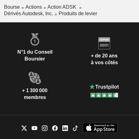
Bourse
Actions
Action ADSK
Dérivés Autodesk, Inc.
Produits de levier
N°1 du Conseil
+ de 20 ans
Boursier
à vos côtés
+ 1 300 000
membres