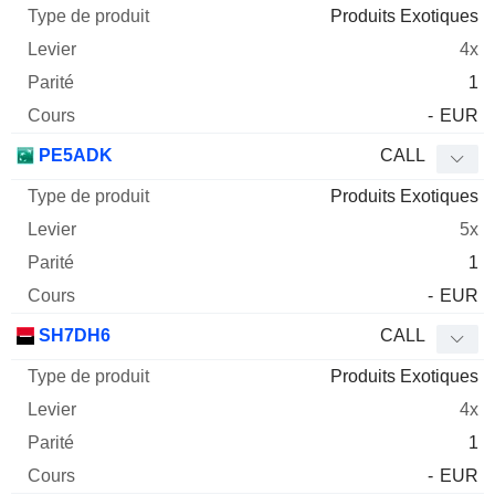
Produits Exotiques
4x
1
-
EUR
PE5ADK
CALL
Produits Exotiques
5x
1
-
EUR
SH7DH6
CALL
Produits Exotiques
4x
1
-
EUR