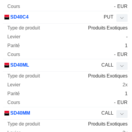
-
EUR
SD40C4
PUT
Produits Exotiques
-
1
-
EUR
SD40ML
CALL
Produits Exotiques
2x
1
-
EUR
SD40MM
CALL
Produits Exotiques