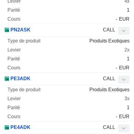
4x
1
-
EUR
PN2ASK
CALL
Produits Exotiques
2x
1
-
EUR
PE3ADK
CALL
Produits Exotiques
3x
1
-
EUR
PE4ADK
CALL