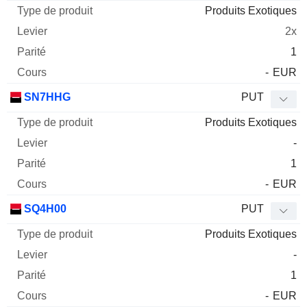
Produits Exotiques
2x
1
-
EUR
SN7HHG
PUT
Produits Exotiques
-
1
-
EUR
SQ4H00
PUT
Produits Exotiques
-
1
-
EUR