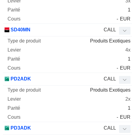
3x
1
-
EUR
SD40MN
CALL
Produits Exotiques
4x
1
-
EUR
PD2ADK
CALL
Produits Exotiques
2x
1
-
EUR
PD3ADK
CALL