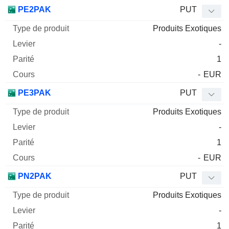
PE2PAK
PUT
Produits Exotiques
-
1
-
EUR
PE3PAK
PUT
Produits Exotiques
-
1
-
EUR
PN2PAK
PUT
Produits Exotiques
-
1