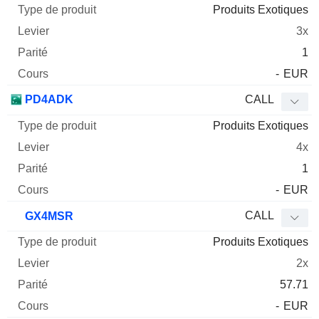
Produits Exotiques
3x
1
-
EUR
PD4ADK
CALL
Produits Exotiques
4x
1
-
EUR
CALL
GX4MSR
Produits Exotiques
2x
57.71
-
EUR