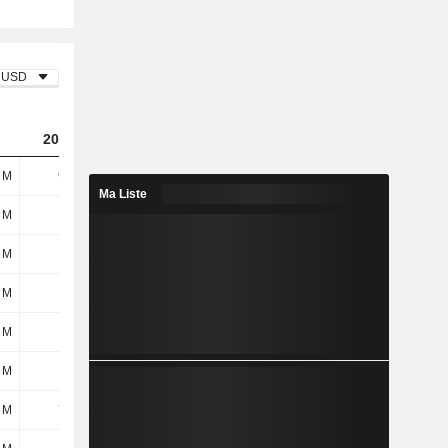
USD
2024
2025
2026
 M
906 M
1,11 Md
1,12 Md
Ma Liste
 M
49 M
46 M
45 M
 M
42 M
49 M
53 M
 M
91 M
95 M
98 M
 M
48 M
297 M
633 M
 M
14 M
15 M
19 M
 M
703 M
683 M
788 M