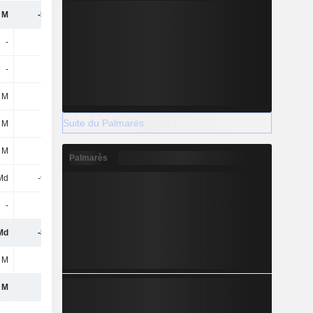
 M
-502 M
-903 M
-451 M
-
-
-
499 M
-
-
-
499 M
 M
-
-
-300 M
Suite du Palmarès
 M
-
-
-300 M
 M
130 M
121 M
137 M
Palmarès
Md
-982 M
-1,11 Md
-1,69 Md
-
-
-
-6 M
Md
-852 M
-987 M
-1,36 Md
 M
-14 M
-10 M
10 M
 M
-55 M
-293 M
650 M