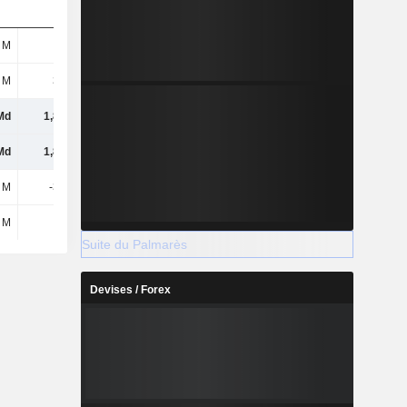
 M
69 M
69 M
76 M
 M
321 M
281 M
258 M
Md
1,82 Md
2,11 Md
2,79 Md
Md
1,82 Md
2,11 Md
2,79 Md
 M
-305 M
-246 M
-214 M
 M
-
-
199 M
Suite du Palmarès
Devises / Forex