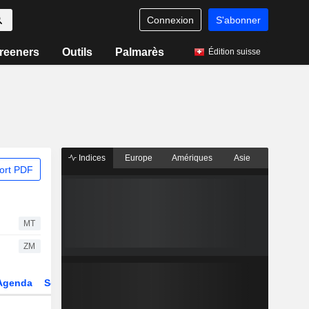
Connexion
S'abonner
reeners
Outils
Palmarès
Édition suisse
Indices
Europe
Amériques
Asie
ort PDF
MT
ZM
Agenda
Secteur
Dérivés
Fonds et ETFs