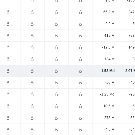
9,8 M
-285
-66,2 M
-247
9,9 M
-5
419 M
798
-12,3 M
149
-134 M
-3
1,53 Md
2,07 
-56 M
-40
-1,25 Md
-96
-10,5 M
-6
-273 M
53
-4,5 M
-54