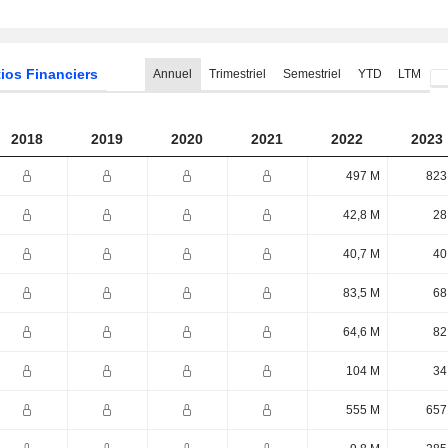
ios Financiers
Annuel
Trimestriel
Semestriel
YTD
LTM
2018
2019
2020
2021
2022
2023
497 M
823
42,8 M
28
40,7 M
40
83,5 M
68
64,6 M
82
104 M
34
555 M
657