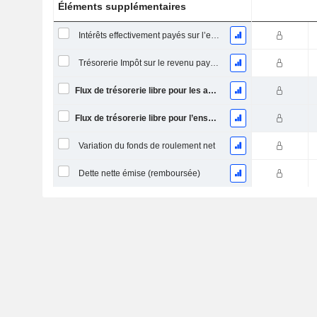
Éléments supplémentaires
Intérêts effectivement payés sur l’exercice
Trésorerie Impôt sur le revenu payé (remboursement)Impôt effectivement payé (remboursé) sur l’exercice
Flux de trésorerie libre pour les actionnaires FCFE
Flux de trésorerie libre pour l’ensemble des pourvoyeurs de fonds (créanciers et actionnaires) FCFF
Variation du fonds de roulement net
Dette nette émise (remboursée)