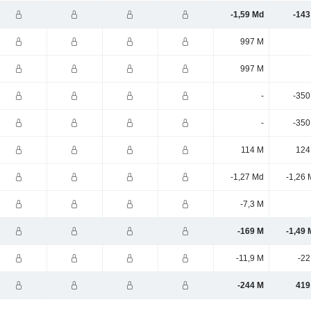
-1,59 Md
-143
997 M
997 M
-
-350
-
-350
114 M
124
-1,27 Md
-1,26 
-7,3 M
-169 M
-1,49 
-11,9 M
-22
-244 M
419