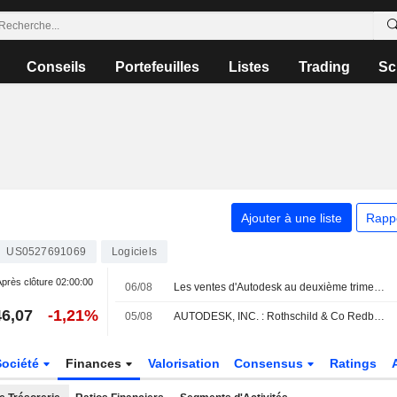
Conseils
Portefeuilles
Listes
Trading
Sc
Ajouter à une liste
Rapp
US0527691069
Logiciels
près clôture
02:00:00
06/08
Les ventes d'Autodesk au deuxième trimestre fiscal restent stables alors que les partenaires s'adaptent au nouveau modèle, selon Oppenheimer
6,07
-1,21%
05/08
AUTODESK, INC. : Rothschild & Co Redburn favorable sur le dossier
Société
Finances
Valorisation
Consensus
Ratings