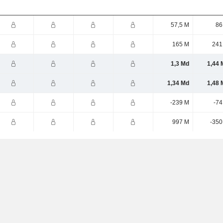
57,5 M
86
165 M
241
1,3 Md
1,44 
1,34 Md
1,48 
-239 M
-74
997 M
-350