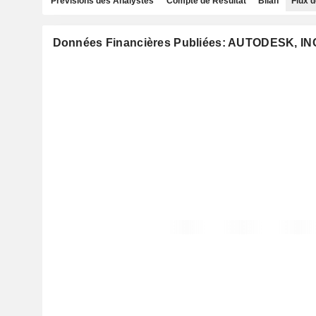
Prévisions des Analystes
Compte de Résultat
Bilan
Flux d
Données Financières Publiées: AUTODESK, IN