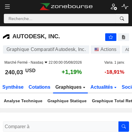
AUTODESK, INC.
240,03
$
+1,19%
AUTODESK, INC.
Graphique Comparatif Autodesk, Inc.
Actions
AD
Marché Fermé -
Nasdaq
22:00:00 05/08/2026
Varia. 1 janv.
USD
+1,19%
240,03
-18,91%
Synthèse
Cotations
Graphiques
Actualités
Soci
Analyse Technique
Graphique Statique
Graphique Total Re