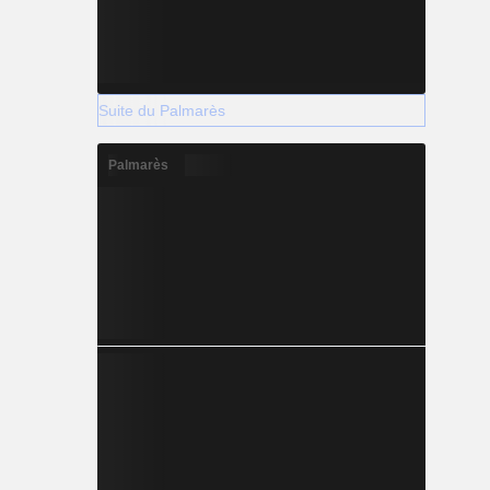
Suite du Palmarès
Palmarès