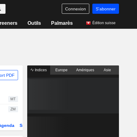
Connexion
S'abonner
reeners
Outils
Palmarès
Édition suisse
Indices
Europe
Amériques
Asie
ort PDF
MT
ZM
Agenda
Secteur
Dérivés
Fonds et ETFs