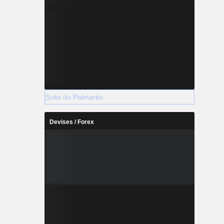
Suite du Palmarès
Devises / Forex