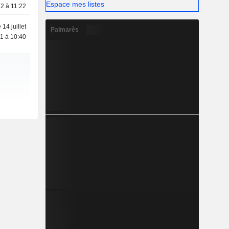
Espace mes listes
2 à 11:22
 14 juillet
Palmarès
1 à 10:40