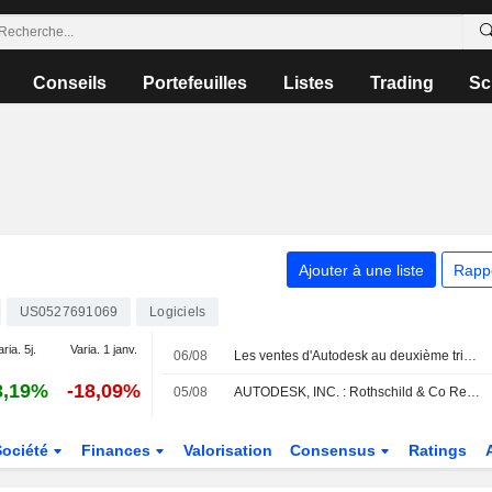
Conseils
Portefeuilles
Listes
Trading
Sc
Ajouter à une liste
Rapp
US0527691069
Logiciels
aria. 5j.
Varia. 1 janv.
06/08
Les ventes d'Autodesk au deuxième trimestre fiscal restent stables alors que les partenaires s'adaptent au nouveau modèle, selon Oppenheimer
3,19%
-18,09%
05/08
AUTODESK, INC. : Rothschild & Co Redburn favorable sur le dossier
Société
Finances
Valorisation
Consensus
Ratings