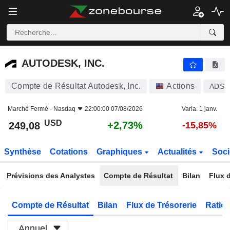
AUTODESK, INC.
249,08
$
+2,73%
AUTODESK, INC.
Compte de Résultat Autodesk, Inc.
Actions
ADSK
Marché Fermé -
Nasdaq
22:00:00 07/08/2026
Varia. 1 janv.
USD
+2,73%
249,08
-15,85%
Synthèse
Cotations
Graphiques
Actualités
Soci
Prévisions des Analystes
Compte de Résultat
Bilan
Flux d
Compte de Résultat
Bilan
Flux de Trésorerie
Ratios
Annuel