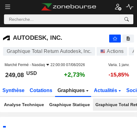
AUTODESK, INC.
249,08
$
+2,73%
AUTODESK, INC.
Graphique Total Return Autodesk, Inc.
Actions
A
Marché Fermé -
Nasdaq
22:00:00 07/08/2026
Varia. 1 janv.
USD
+2,73%
249,08
-15,85%
Synthèse
Cotations
Graphiques
Actualités
Soci
Analyse Technique
Graphique Statique
Graphique Total Re