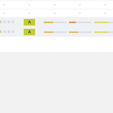
-
-
-
-
-
-
-
-
-
-
A
A