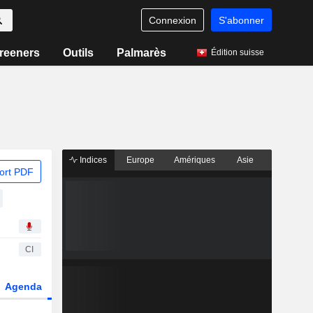
Connexion
S'abonner
reeners
Outils
Palmarès
Édition suisse
Indices
Europe
Amériques
Asie
ort PDF
CI
Agenda
Secteur
Dérivés