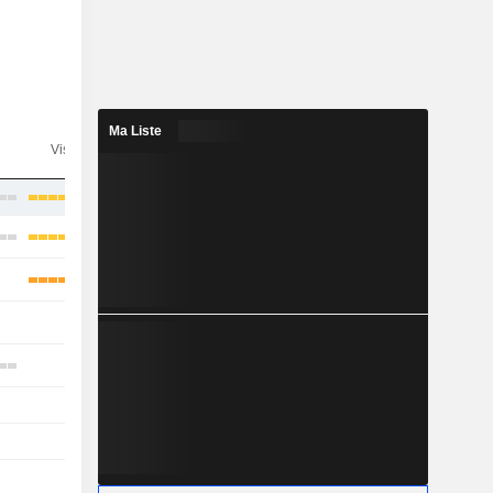
Ma Liste
n
Visibilité
Consensus
-
-
-
-
-
-
-
-