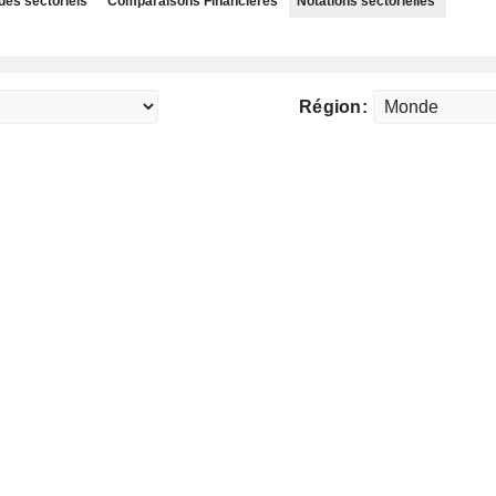
des sectoriels
Comparaisons Financières
Notations sectorielles
Région: