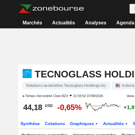
Marchés
Actualités
Analyses
Agenda
TECNOGLASS HOLDI
Notations sectorielles Tecnoglass Holdings Inc.
Actions
Temps réel estimé
Cboe BZX
21:59:52 07/08/2026
Varia.
44,18
-0,65%
USD
+1,
Synthèse
Cotations
Graphiques
Actualités