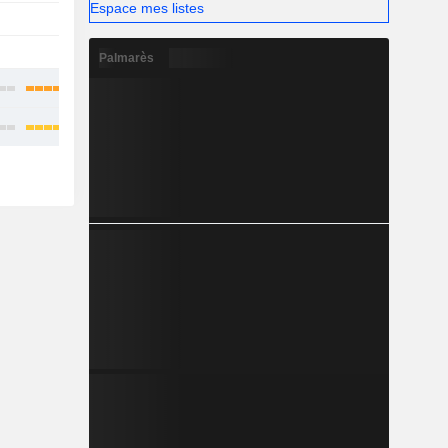
Espace mes listes
-
-
-
Palmarès