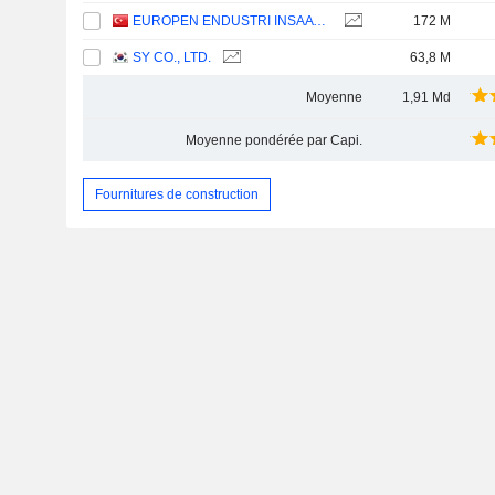
EUROPEN ENDUSTRI INSAAT SANAYI VE TICARET
172 M
SY CO., LTD.
63,8 M
Moyenne
1,91 Md
Moyenne pondérée par Capi.
Fournitures de construction