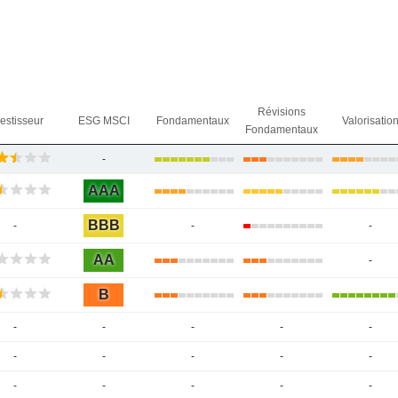
Révisions
vestisseur
ESG MSCI
Fondamentaux
Valorisatio
Fondamentaux
-
AAA
BBB
-
-
-
AA
-
B
-
-
-
-
-
-
-
-
-
-
-
-
-
-
-