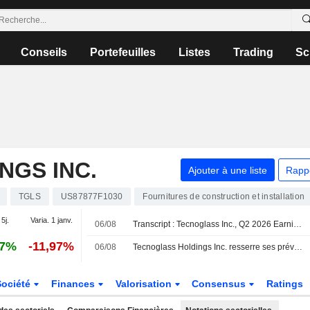
Conseils
Portefeuilles
Listes
Trading
Sc
NGS INC.
Ajouter à une liste
Rapp
TGLS
US87877F1030
Fournitures de construction et installation
 5j.
Varia. 1 janv.
06/08
Transcript : Tecnoglass Inc., Q2 2026 Earnings Call, Aug 06, 2026
97%
-11,97%
06/08
Tecnoglass Holdings Inc. resserre ses prévisions de résultats pour l'exercice 2026
Société
Finances
Valorisation
Consensus
Ratings