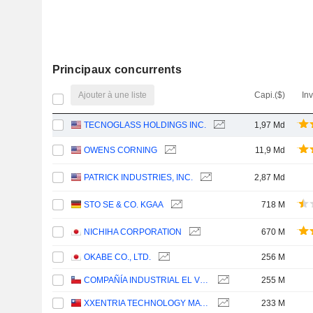
Principaux concurrents
Ajouter à une liste
Capi.($)
In
TECNOGLASS HOLDINGS INC.
1,97 Md
OWENS CORNING
11,9 Md
PATRICK INDUSTRIES, INC.
2,87 Md
STO SE & CO. KGAA
718 M
NICHIHA CORPORATION
670 M
OKABE CO., LTD.
256 M
COMPAÑÍA INDUSTRIAL EL VOLCÁN S.A.
255 M
XXENTRIA TECHNOLOGY MATERIALS CO., LTD.
233 M