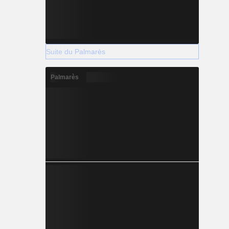
Suite du Palmarès
Palmarès