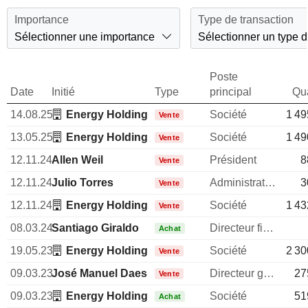
Importance
Type de transaction
Sélectionner une importance
Sélectionner un type d
Poste
Date
Initié
Type
principal
Qua
14.08.25
Energy Holding Corp.
Société
1 49
Vente
13.05.25
Energy Holding Corp.
Société
1 49
Vente
12.11.24
Allen Weil
Président
8
Vente
12.11.24
Julio Torres
Administrateur
3
Vente
12.11.24
Energy Holding Corp.
Société
1 43
Vente
08.03.24
Santiago Giraldo
Directeur financier
Achat
19.05.23
Energy Holding Corp.
Société
2 30
Vente
09.03.23
José Manuel Daes
Directeur general
27
Vente
09.03.23
Energy Holding Corp.
Société
51
Achat