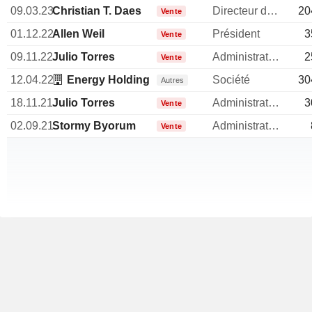
09.03.23
Christian T. Daes
Directeur des operations
20
Vente
01.12.22
Allen Weil
Président
3
Vente
09.11.22
Julio Torres
Administrateur
2
Vente
12.04.22
Energy Holding Corp.
Société
30
Autres
18.11.21
Julio Torres
Administrateur
3
Vente
02.09.21
Stormy Byorum
Administrateur
Vente